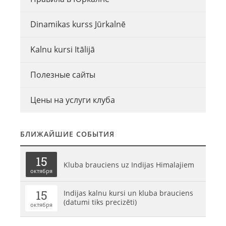
Dinamikas kurss Jūrkalnē
Kalnu kursi Itālijā
Полезные сайты
Цены на услуги клуба
БЛИЖАЙШИЕ СОБЫТИЯ
15
Kluba brauciens uz Indijas Himalajiem
октября
15
Indijas kalnu kursi un kluba brauciens
(datumi tiks precizēti)
октября