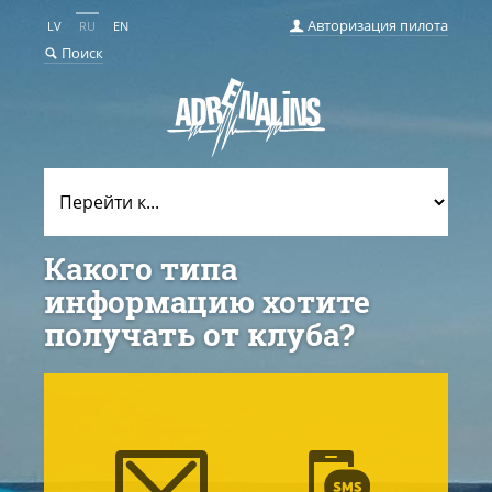
Авторизация пилота
LV
RU
EN
Поиск
Какого типа
информацию хотите
получать от клуба?