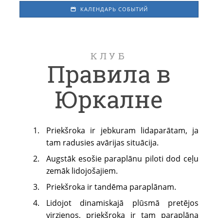
КАЛЕНДАРЬ СОБЫТИЙ
КЛУБ
Правила в
Юркалне
Priekšroka ir jebkuram lidaparātam, ja
tam radusies avārijas situācija.
Augstāk esošie paraplānu piloti dod ceļu
zemāk lidojošajiem.
Priekšroka ir tandēma paraplānam.
Lidojot dinamiskajā plūsmā pretējos
virzienos, priekšroka ir tam paraplāna