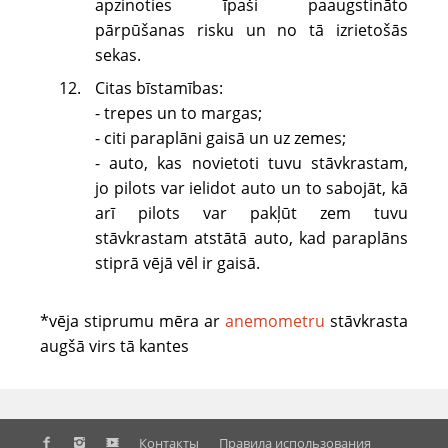
apzinoties īpaši paaugstināto
pārpūšanas risku un no tā izrietošās
sekas.
Citas bīstamības:
- trepes un to margas;
- citi paraplāni gaisā un uz zemes;
- auto, kas novietoti tuvu stāvkrastam,
jo pilots var ielidot auto un to sabojāt, kā
arī pilots var pakļūt zem tuvu
stāvkrastam atstātā auto, kad paraplāns
stiprā vējā vēl ir gaisā.
*vēja stiprumu mēra ar
anemometru
stāvkrasta
augšā virs tā kantes
Контакты
Правила использования