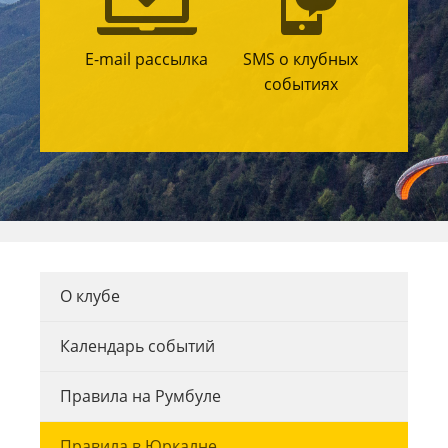
E-mail рассылка
SMS о клубных
событиях
О клубе
Календарь событий
Правила на Румбуле
Правила в Юркалне