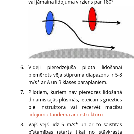
vai jāmaina lidojuma virziens par 180°.
Vidēji pieredzējuša pilota lidošanai
piemērots vēja stipruma diapazons ir 5-8
m/s* ar A un B klases paraplāniem.
Pilotiem, kuriem nav pieredzes lidošanā
dinamiskajās plūsmās, ieteicams griezties
pie instruktora vai rezervēt macību
lidojumu tandēmā ar instruktoru
.
Vājš vējš līdz 5 m/s* un ar to saistītās
bīstamības (starts tikai no stāvkrasta