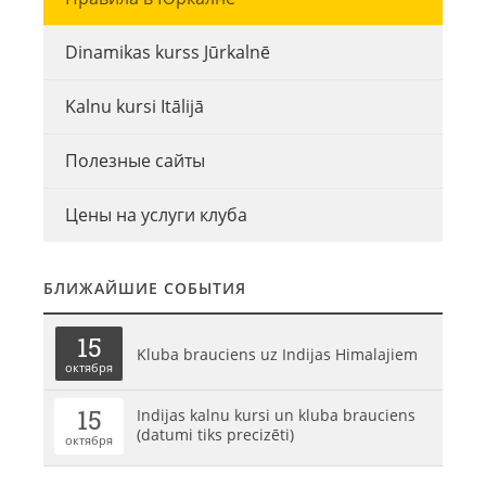
Dinamikas kurss Jūrkalnē
Kalnu kursi Itālijā
Полезные сайты
Цены на услуги клуба
БЛИЖАЙШИЕ СОБЫТИЯ
15
Kluba brauciens uz Indijas Himalajiem
октября
15
Indijas kalnu kursi un kluba brauciens
(datumi tiks precizēti)
октября