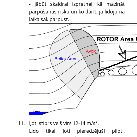
- jābūt skaidrai izpratnei, kā mazināt
pārpūšanas risku un ko darīt, ja lidojuma
laikā sāk pārpūst.
Ļoti stiprs vējš virs 12-14 m/s*.
Lido tikai ļoti pieredzējuši piloti,