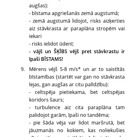
augšas):
- bīstama apgriešanās zemā augstumā;
- zemā augstumā lidojot, risks aizķerties
aiz stāvkrasta ar paraplāna stropēm vai
iekari
- risks ielidot ūdenī;
- vājš un ŠĶĪBS vējš pret stāvkrastu ir
īpaši BĪSTAMS!
Mērens vējš 5-8 m/s* un ar to saistītās
bīstamības (startēt var gan no stāvkrasta
lejas, gan augšas ar citu palīdzību):
- celtspēja pietiekama, bet celtspējas
koridors šaurs;
- turbulence aiz cita paraplāna tam
palidojot garām, īpaši no tandēma;
- pie šāda vēja var lidot maršrutā, bet
jāuzmanās no kokiem, kas noliekušies