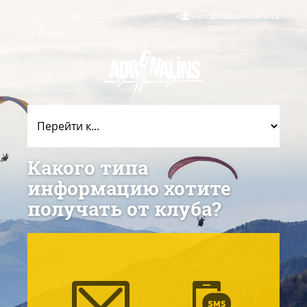
Авторизация пилота
LV
RU
EN
Поиск
Какого типа
информацию хотите
получать от клуба?