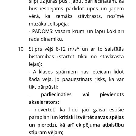
slīpi uz jūras pusi, jābūt pārliecinātam, ka
būs iespējams pārlidot upes un jāņem
vērā, ka zemāks stāvkrasts, nozīmē
mazāka celtspēja;
- PADOMS: vasarā krūmi un lapu koki arī
rada dinamiku.
Stiprs vējš 8-12 m/s* un ar to saistītās
bīstamības (startēt tikai no stāvkrasta
lejas):
- A klases spārniem nav ieteicam lidot
šādā vējā, jo paaugstināts risks, ka var
tikt pārpūsti;
- pārliecināties vai pievienots
akselerators;
- novērtēt, kā lido jau gaisā esošie
paraplāni un
kritiski izvērtēt savas spējas
un pieredzi, kā arī ekipējuma atbilstību
stipram vējam
;