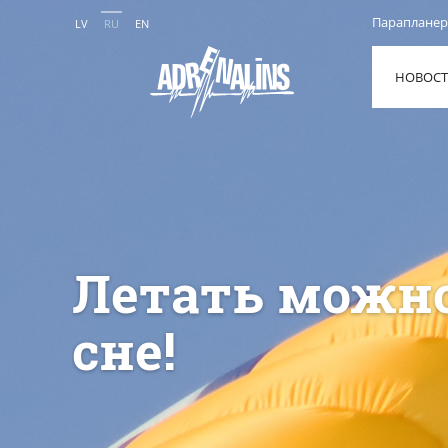
Парапланер
LV
RU
EN
НОВОС
Летать можно
сне!