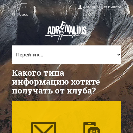
Авторизация пилота
LV
RU
EN
Поиск
Какого типа
информацию хотите
получать от клуба?