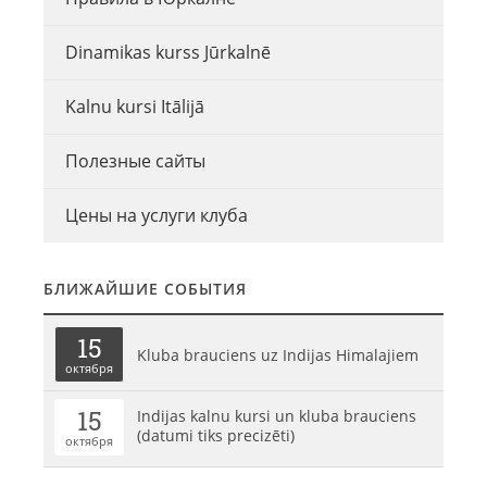
Dinamikas kurss Jūrkalnē
Kalnu kursi Itālijā
Полезные сайты
Цены на услуги клуба
БЛИЖАЙШИЕ СОБЫТИЯ
15
Kluba brauciens uz Indijas Himalajiem
октября
15
Indijas kalnu kursi un kluba brauciens
(datumi tiks precizēti)
октября