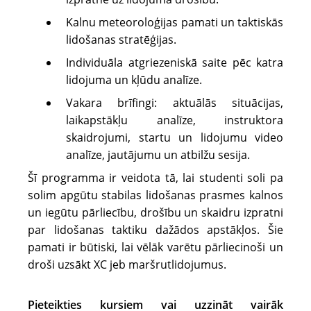
Kalnu meteoroloģijas pamati un taktiskās
lidošanas stratēģijas.
Individuāla atgriezeniskā saite pēc katra
lidojuma un kļūdu analīze.
Vakara brīfingi: aktuālās situācijas,
laikapstākļu analīze, instruktora
skaidrojumi, startu un lidojumu video
analīze, jautājumu un atbilžu sesija.
Šī programma ir veidota tā, lai studenti soli pa
solim apgūtu stabilas lidošanas prasmes kalnos
un iegūtu pārliecību, drošību un skaidru izpratni
par lidošanas taktiku dažādos apstākļos. Šie
pamati ir būtiski, lai vēlāk varētu pārliecinoši un
droši uzsākt XC jeb maršrutlidojumus.
Pieteikties kursiem vai uzzināt vairāk