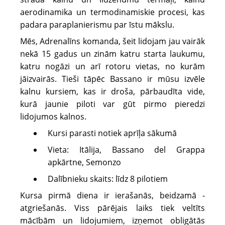
aerodinamika un termodinamiskie procesi, kas
padara paraplanierismu par īstu mākslu.
Mēs, Adrenalīns komanda, šeit lidojam jau vairāk
nekā 15 gadus un zinām katru starta laukumu,
katru nogāzi un arī rotoru vietas, no kurām
jāizvairās. Tieši tāpēc Bassano ir mūsu izvēle
kalnu kursiem, kas ir droša, pārbaudīta vide,
kurā jaunie piloti var gūt pirmo pieredzi
lidojumos kalnos.
Kursi parasti notiek aprīļa sākumā
Vieta: Itālija, Bassano del Grappa
apkārtne, Semonzo
Dalībnieku skaits: līdz 8 pilotiem
Kursa pirmā diena ir ierašanās, beidzamā -
atgriešanās. Viss pārējais laiks tiek veltīts
mācībām un lidojumiem, izņemot obligātās