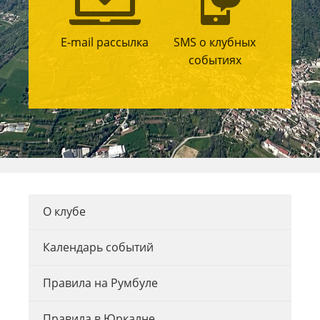
E-mail рассылка
SMS о клубных
событиях
О клубе
Календарь событий
Правила на Румбуле
Правила в Юркалне