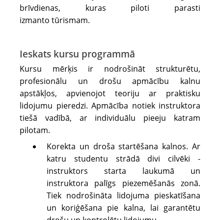
brīvdienas, kuras piloti parasti
izmanto tūrismam.
Ieskats kursu programmā
Kursu mērķis ir nodrošināt strukturētu,
profesionālu un drošu apmācību kalnu
apstākļos, apvienojot teoriju ar praktisku
lidojumu pieredzi. Apmācība notiek instruktora
tiešā vadībā, ar individuālu pieeju katram
pilotam.
Korekta un droša startēšana kalnos. Ar
katru studentu strādā divi cilvēki -
instruktors starta laukumā un
instruktora palīgs piezemēšanās zonā.
Tiek nodrošināta lidojuma pieskatīšana
un koriģēšana pie kalna, lai garantētu
drošu un kontrolētu lidojumu.