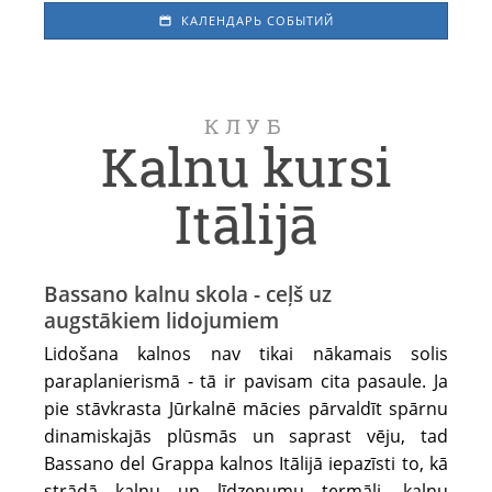
КАЛЕНДАРЬ СОБЫТИЙ
КЛУБ
Kalnu kursi
Itālijā
Bassano kalnu skola - ceļš uz
augstākiem lidojumiem
Lidošana kalnos nav tikai nākamais solis
paraplanierismā - tā ir pavisam cita pasaule. Ja
pie stāvkrasta Jūrkalnē mācies pārvaldīt spārnu
dinamiskajās plūsmās un saprast vēju, tad
Bassano del Grappa kalnos Itālijā iepazīsti to, kā
strādā kalnu un līdzenumu termāļi, kalnu