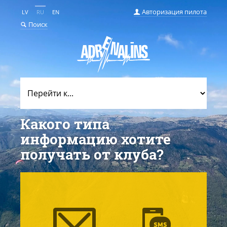
Авторизация пилота
LV
RU
EN
Поиск
Какого типа
информацию хотите
получать от клуба?