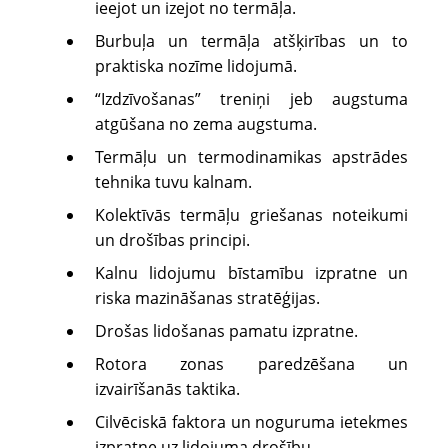
ieejot un izejot no termāļa.
Burbuļa un termāļa atšķirības un to
praktiska nozīme lidojumā.
“Izdzīvošanas” treniņi jeb augstuma
atgūšana no zema augstuma.
Termāļu un termodinamikas apstrādes
tehnika tuvu kalnam.
Kolektīvās termāļu griešanas noteikumi
un drošības principi.
Kalnu lidojumu bīstamību izpratne un
riska mazināšanas stratēģijas.
Drošas lidošanas pamatu izpratne.
Rotora zonas paredzēšana un
izvairīšanās taktika.
Cilvēciskā faktora un noguruma ietekmes
izpratne uz lidojuma drošību.