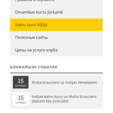
Dinamikas kurss Jūrkalnē
Kalnu kursi Itālijā
Полезные сайты
Цены на услуги клуба
БЛИЖАЙШИЕ СОБЫТИЯ
15
Kluba brauciens uz Indijas Himalajiem
октября
15
Indijas kalnu kursi un kluba brauciens
(datumi tiks precizēti)
октября