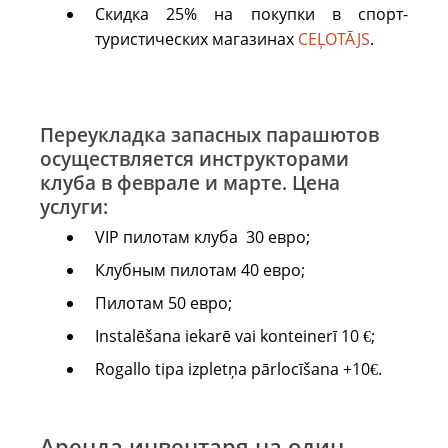
Скидка 25% на покупки в спорт-
туристических магазинах
CEĻOTĀJS
.
Переукладка запасных парашютов
осуществляется инструкторами
клуба в феврале и марте. Цена
услуги:
VIP пилотам клуба 30 евро;
Клубным пилотам 40 евро;
Пилотам 50 евро;
Instalēšana iekarē vai konteinerī 10 €;
Rogallo tipa izpletņa pārlocīšana +10€.
Аренда инвентаря на один