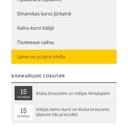
Dinamikas kurss Jūrkalnē
Kalnu kursi Itālijā
Полезные сайты
Цены на услуги клуба
БЛИЖАЙШИЕ СОБЫТИЯ
15
Kluba brauciens uz Indijas Himalajiem
октября
15
Indijas kalnu kursi un kluba brauciens
(datumi tiks precizēti)
октября