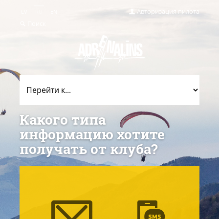
Авторизация пилота
LV
RU
EN
Поиск
Какого типа
информацию хотите
получать от клуба?