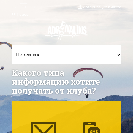
Авторизация пилота
LV
RU
EN
Поиск
Какого типа
информацию хотите
получать от клуба?