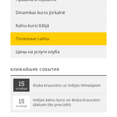
Dinamikas kurss Jūrkalnē
Kalnu kursi Itālijā
Полезные сайты
Цены на услуги клуба
БЛИЖАЙШИЕ СОБЫТИЯ
15
Kluba brauciens uz Indijas Himalajiem
октября
15
Indijas kalnu kursi un kluba brauciens
(datumi tiks precizēti)
октября