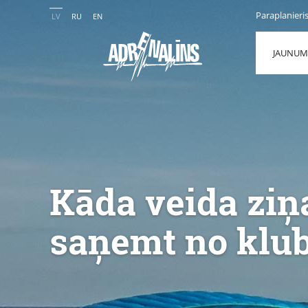
Paraplanieri
LV
RU
EN
JAUNUM
Kāda veida ziņa
saņemt no klu