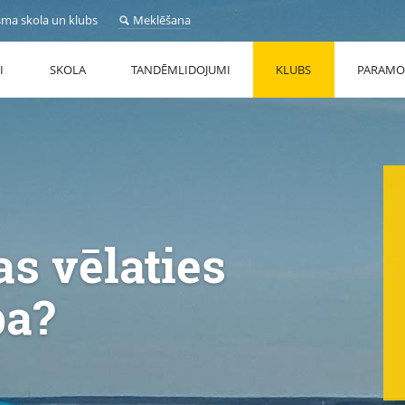
sma skola un klubs
Meklēšana
I
SKOLA
TANDĒMLIDOJUMI
KLUBS
PARAMO
s vēlaties
ba?