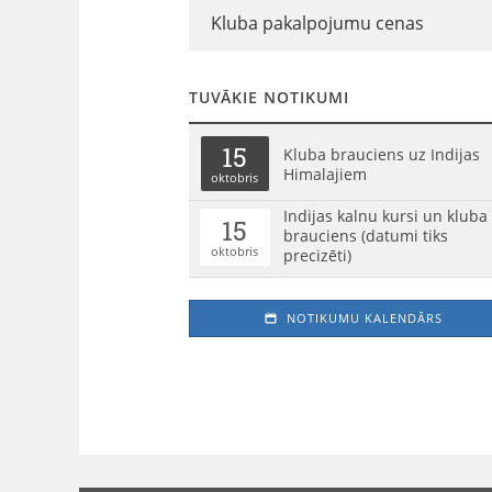
Kluba pakalpojumu cenas
TUVĀKIE NOTIKUMI
15
Kluba brauciens uz Indijas
Himalajiem
oktobris
Indijas kalnu kursi un kluba
15
brauciens (datumi tiks
oktobris
precizēti)
NOTIKUMU KALENDĀRS