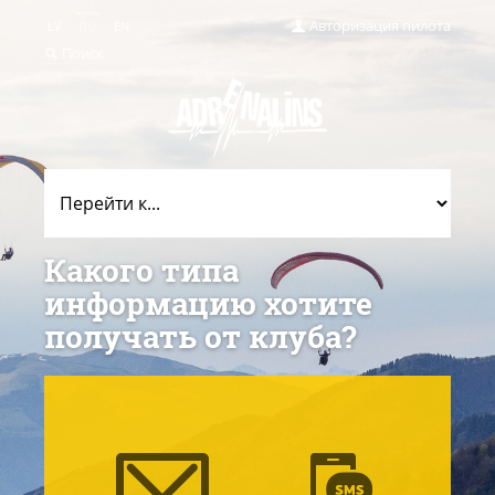
Авторизация пилота
LV
RU
EN
Поиск
Какого типа
информацию хотите
получать от клуба?