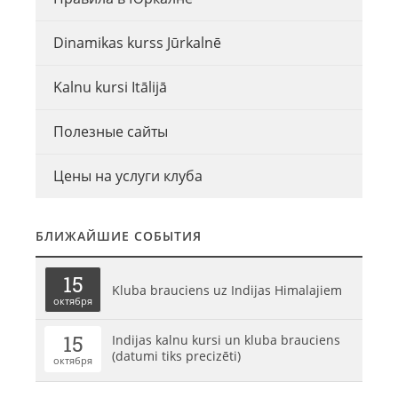
Dinamikas kurss Jūrkalnē
Kalnu kursi Itālijā
Полезные сайты
Цены на услуги клуба
БЛИЖАЙШИЕ СОБЫТИЯ
15
Kluba brauciens uz Indijas Himalajiem
октября
15
Indijas kalnu kursi un kluba brauciens
(datumi tiks precizēti)
октября