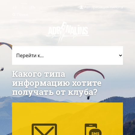
Авторизация пилота
LV
RU
EN
Поиск
Какого типа
информацию хотите
получать от клуба?