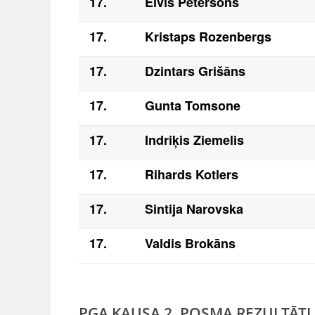
17.
Elvis Pētersons
17.
Kristaps Rozenbergs
17.
Dzintars Grišāns
17.
Gunta Tomsone
17.
Indriķis Ziemelis
17.
Rihards Kotlers
17.
Sintija Narovska
17.
Valdis Brokāns
PGA KAUSA 2. POSMA REZULTĀTI