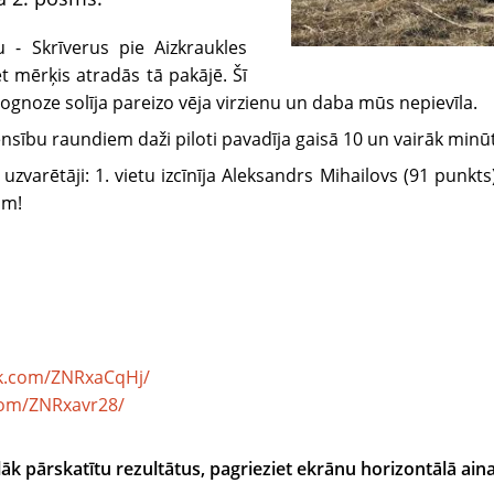
 - Skrīverus pie Aizkraukles
et mērķis atradās tā pakājē. Šī
prognoze solīja pareizo vēja virzienu un daba mūs nepievīla.
ensību raundiem daži piloti pavadīja gaisā 10 un vairāk minū
ētāji: 1. vietu izcīnīja Aleksandrs Mihailovs (91 punkts), 
am!
ok.com/ZNRxaCqHj/
.com/ZNRxavr28/
glāk pārskatītu rezultātus, pagrieziet ekrānu horizontālā ain