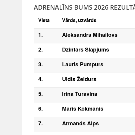
ADRENALĪNS BUMS 2026 REZULTĀ
Vieta
Vārds, uzvārds
1.
Aleksandrs Mihailovs
2.
Dzintars Slapjums
3.
Lauris Pumpurs
4.
Uldis Žeidurs
5.
Irina Turavina
6.
Māris Kokmanis
7.
Armands Alps