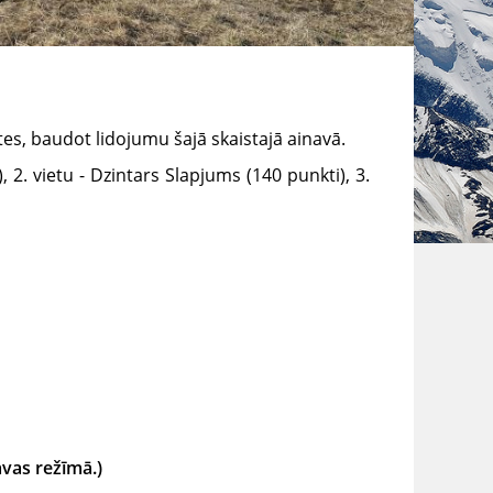
tes, baudot lidojumu šajā skaistajā ainavā.
2. vietu - Dzintars Slapjums (140 punkti), 3.
avas režīmā.)