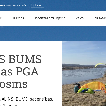
ная школа и клуб
Поиск
ТИ
ШКОЛА
ПОЛЕТЫ В ТАНДЕМЕ
КЛУБ
ПАРАМ
S BUMS
ijas PGA
posms
ENALĪNS BUMS sacensības,
sa 2. posms.