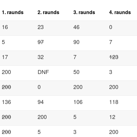
1. raunds
2. raunds
3. raunds
4. raunds
16
23
46
0
5
97
90
7
17
32
7
123
200
DNF
50
3
200
0
200
200
136
94
106
118
200
200
5
12
200
5
3
200