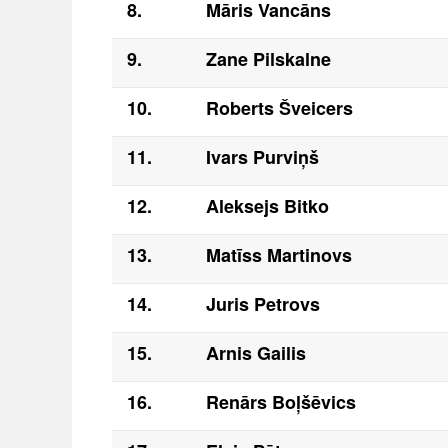
8.
Māris Vancāns
9.
Zane Pilskalne
10.
Roberts Šveicers
11.
Ivars Purviņš
12.
Aleksejs Bitko
13.
Matīss Martinovs
14.
Juris Petrovs
15.
Arnis Gailis
16.
Renārs Boļšēvics