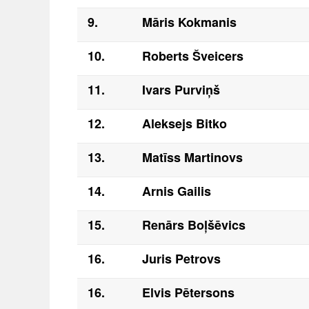
9.
Māris Kokmanis
10.
Roberts Šveicers
11.
Ivars Purviņš
12.
Aleksejs Bitko
13.
Matīss Martinovs
14.
Arnis Gailis
15.
Renārs Boļšēvics
16.
Juris Petrovs
16.
Elvis Pētersons