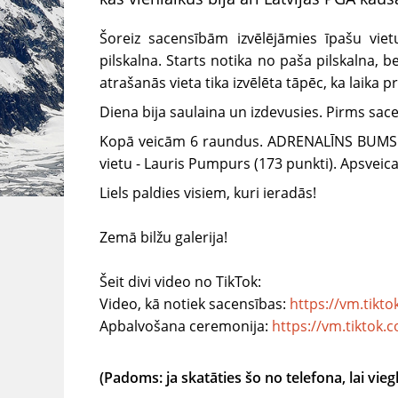
Šoreiz sacensībām izvēlējāmies īpašu vietu
pilskalna. Starts notika no paša pilskalna, b
atrašanās vieta tika izvēlēta tāpēc, ka laika 
Diena bija saulaina un izdevusies. Pirms sac
Kopā veicām 6 raundus. ADRENALĪNS BUMS uzvar
vietu - Lauris Pumpurs (173 punkti). Apsveic
Liels paldies visiem, kuri ieradās!
Zemā bilžu galerija!
Šeit divi video no TikTok:
Video, kā notiek sacensības:
https://vm.tikt
Apbalvošana ceremonija:
https://vm.tiktok
(Padoms: ja skatāties šo no telefona, lai vie