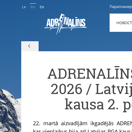
Парапланер
LV
RU
EN
НОВОС
ADRENALĪN
2026 / Latv
kausa 2. 
22. martā aizvadījām ikgadējās ADR
kas vienlaikus bija arī Latvijas PGA kau