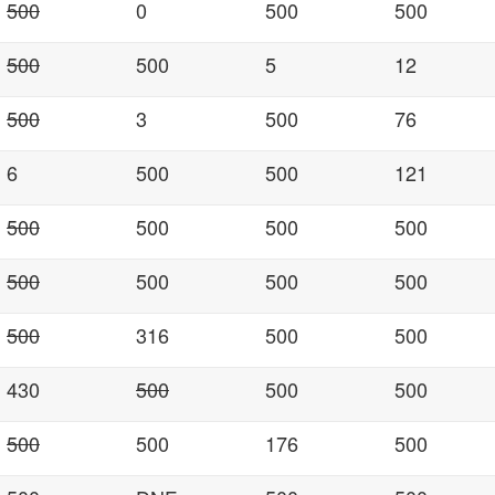
500
0
500
500
500
500
5
12
500
3
500
76
6
500
500
121
500
500
500
500
500
500
500
500
500
316
500
500
430
500
500
500
500
500
176
500