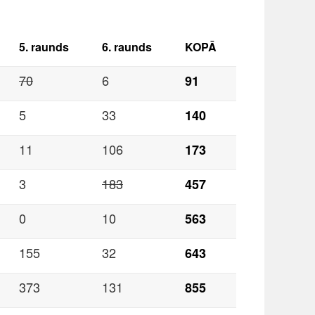
5. raunds
6. raunds
KOPĀ
70
6
91
5
33
140
11
106
173
3
183
457
0
10
563
155
32
643
373
131
855