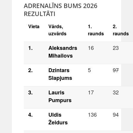
ADRENALĪNS BUMS 2026
REZULTĀTI
Vieta
Vārds,
1.
2.
uzvārds
raunds
raunds
16
23
1.
Aleksandrs
Mihailovs
5
97
2.
Dzintars
Slapjums
17
32
3.
Lauris
Pumpurs
136
94
4.
Uldis
Žeidurs