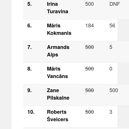
500
DNF
5.
Irina
Turavina
184
56
6.
Māris
Kokmanis
500
5
7.
Armands
Alps
500
0
8.
Māris
Vancāns
500
500
9.
Zane
Pilskalne
500
3
10.
Roberts
Šveicers