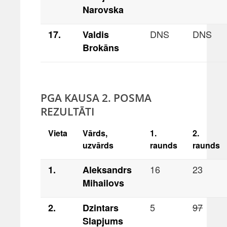
Narovska
DNS
DNS
17.
Valdis
Brokāns
PGA KAUSA 2. POSMA
REZULTĀTI
Vieta
Vārds,
1.
2.
uzvārds
raunds
raunds
16
23
1.
Aleksandrs
Mihailovs
5
97
2.
Dzintars
Slapjums