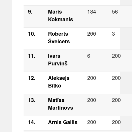
184
56
9.
Māris
Kokmanis
200
3
10.
Roberts
Šveicers
6
200
11.
Ivars
Purviņš
200
200
12.
Aleksejs
Bitko
200
200
13.
Matīss
Martinovs
200
200
14.
Arnis Gailis