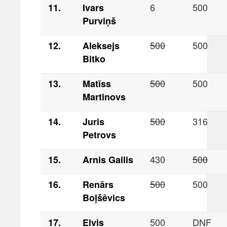
6
500
11.
Ivars
Purviņš
500
500
12.
Aleksejs
Bitko
500
500
13.
Matīss
Martinovs
500
316
14.
Juris
Petrovs
430
500
15.
Arnis Gailis
500
500
16.
Renārs
Boļšēvics
500
DNF
17.
Elvis