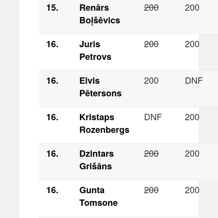
200
200
15.
Renārs
Boļšēvics
200
200
16.
Juris
Petrovs
200
DNF
16.
Elvis
Pētersons
DNF
200
16.
Kristaps
Rozenbergs
200
200
16.
Dzintars
Grišāns
200
200
16.
Gunta
Tomsone