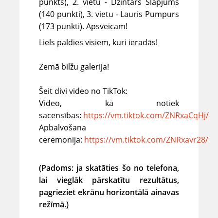
punkts), 2. vietu - Dzintars Slapjums
(140 punkti), 3. vietu - Lauris Pumpurs
(173 punkti). Apsveicam!
Liels paldies visiem, kuri ieradās!
Zemā bilžu galerija!
Šeit divi video no TikTok:
Video, kā notiek
sacensības:
https://vm.tiktok.com/ZNRxaCqHj/
Apbalvošana
ceremonija:
https://vm.tiktok.com/ZNRxavr28/
(Padoms: ja skatāties šo no telefona,
lai vieglāk pārskatītu rezultātus,
pagrieziet ekrānu horizontālā ainavas
režīmā.)