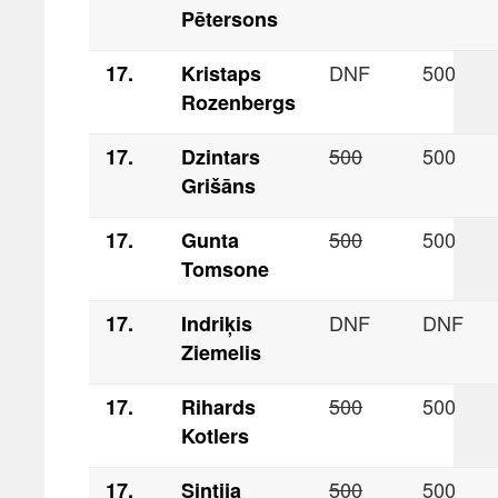
Pētersons
DNF
500
17.
Kristaps
Rozenbergs
500
500
17.
Dzintars
Grišāns
500
500
17.
Gunta
Tomsone
DNF
DNF
17.
Indriķis
Ziemelis
500
500
17.
Rihards
Kotlers
500
500
17.
Sintija