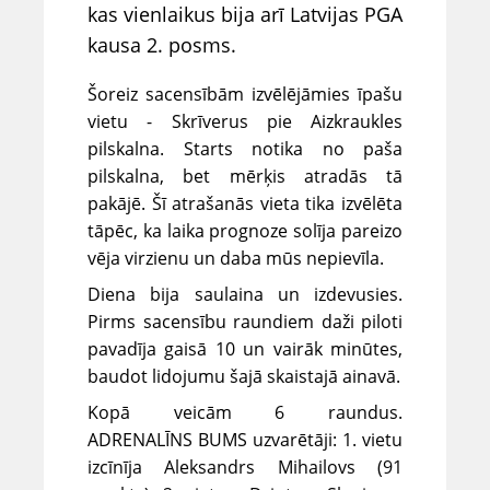
kas vienlaikus bija arī Latvijas PGA
kausa 2. posms.
Šoreiz sacensībām izvēlējāmies īpašu
vietu - Skrīverus pie Aizkraukles
pilskalna. Starts notika no paša
pilskalna, bet mērķis atradās tā
pakājē. Šī atrašanās vieta tika izvēlēta
tāpēc, ka laika prognoze solīja pareizo
vēja virzienu un daba mūs nepievīla.
Diena bija saulaina un izdevusies.
Pirms sacensību raundiem daži piloti
pavadīja gaisā 10 un vairāk minūtes,
baudot lidojumu šajā skaistajā ainavā.
Kopā veicām 6 raundus.
ADRENALĪNS BUMS uzvarētāji: 1. vietu
izcīnīja Aleksandrs Mihailovs (91