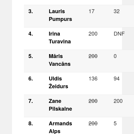
17
32
3.
Lauris
Pumpurs
200
DNF
4.
Irina
Turavina
200
0
5.
Māris
Vancāns
136
94
6.
Uldis
Žeidurs
200
200
7.
Zane
Pilskalne
200
5
8.
Armands
Alps