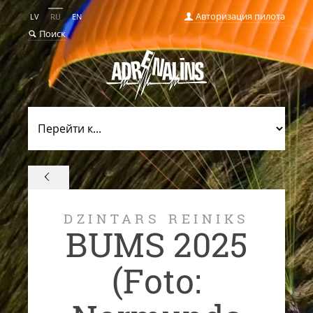
Авторизация пилота
LV
RU
EN
Поиск
DZINTARS REINIKS
BUMS 2025
(Foto: