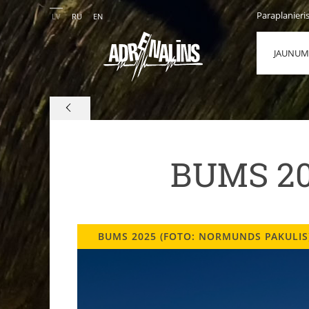
Paraplanieri
LV
RU
EN
JAUNUM
BUMS 202
BUMS 2025 (FOTO: NORMUNDS PAKULIS