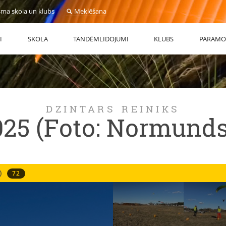
sma skola un klubs
Meklēšana
I
SKOLA
TANDĒMLIDOJUMI
KLUBS
PARAMO
DZINTARS REINIKS
5 (Foto: Normunds
)
72