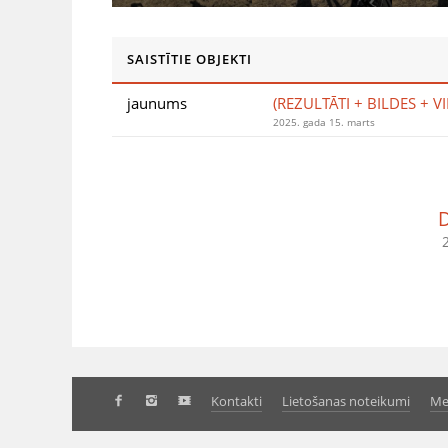
SAISTĪTIE OBJEKTI
jaunums
(REZULTĀTI + BILDES + VI
2025. gada 15. marts
D
Kontakti
Lietošanas noteikumi
Me