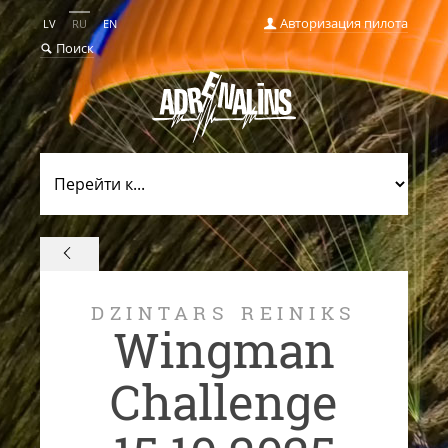
Авторизация пилота
LV
RU
EN
Поиск
DZINTARS REINIKS
Wingman
Challenge