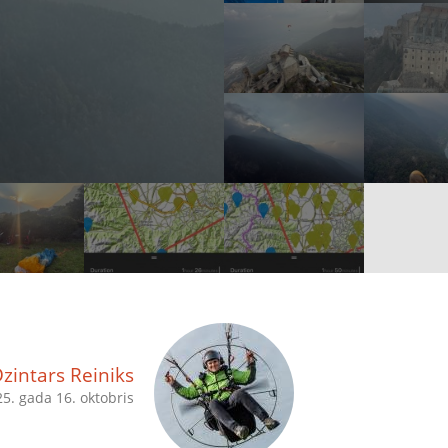
zintars Reiniks
5. gada 16. oktobris