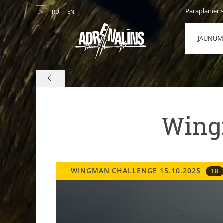
Paraplanieri
LV
RU
EN
JAUNUM
Wing
WINGMAN CHALLENGE 15.10.2025
18