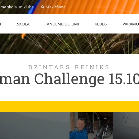
sma skola un klubs
Meklēšana
I
SKOLA
TANDĒMLIDOJUMI
KLUBS
PARAMO
DZINTARS REINIKS
man Challenge 15.10