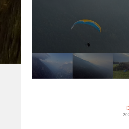
D
202