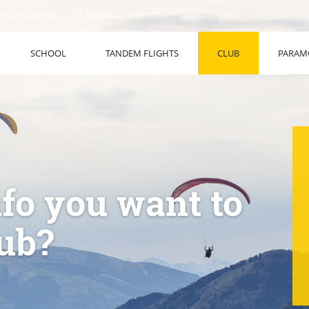
school and club
Search
SCHOOL
TANDEM FLIGHTS
CLUB
PARAM
nfo you want to
lub?