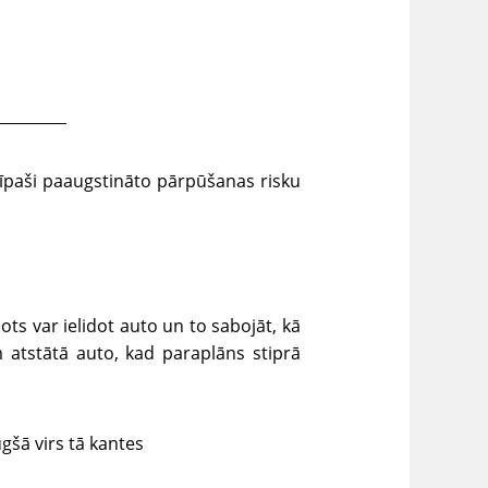
es īpaši paaugstināto pārpūšanas risku
lots var ielidot auto un to sabojāt, kā
m atstātā auto, kad paraplāns stiprā
gšā virs tā kantes