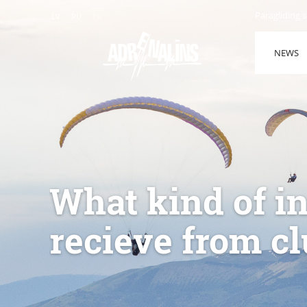
Paragliding 
LV
RU
EN
NEWS
What kind of i
recieve from c