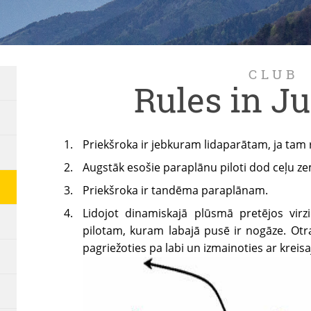
CLUB
Rules in J
Priekšroka ir jebkuram lidaparātam, ja tam r
Augstāk esošie paraplānu piloti dod ceļu ze
Priekšroka ir tandēma paraplānam.
Lidojot dinamiskajā plūsmā pretējos virz
pilotam, kuram labajā pusē ir nogāze. Ot
pagriežoties pa labi un izmainoties ar krei