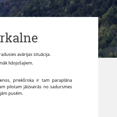
urkalne
adusies avārijas situācija.
māk lidojošajiem.
ienos, priekšroka ir tam paraplāna
ram pilotam jāizvairās no sadursmes
sajām pusēm.