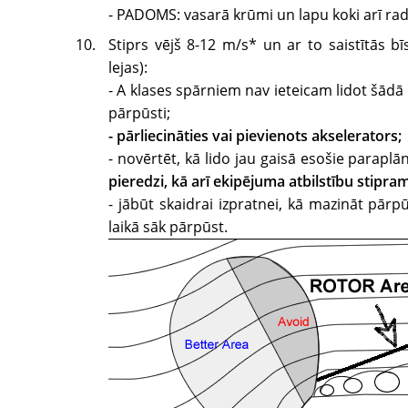
- PADOMS: vasarā krūmi un lapu koki arī ra
Stiprs vējš 8-12 m/s* un ar to saistītās bī
lejas):
- A klases spārniem nav ieteicam lidot šādā v
pārpūsti;
- pārliecināties vai pievienots akselerators;
- novērtēt, kā lido jau gaisā esošie paraplā
pieredzi, kā arī ekipējuma atbilstību stipr
- jābūt skaidrai izpratnei, kā mazināt pārp
laikā sāk pārpūst.