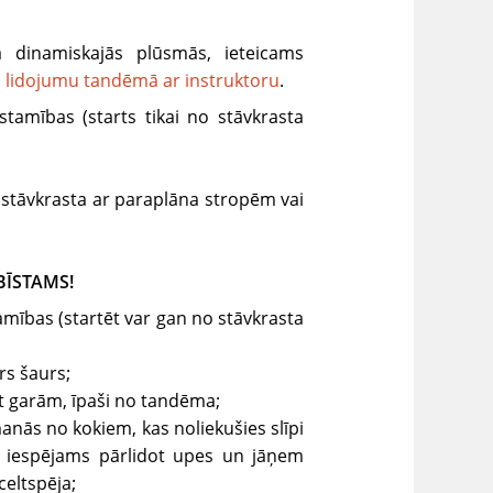
ā dinamiskajās plūsmās, ieteicams
u
lidojumu tandēmā ar instruktoru
.
īstamības (starts tikai no stāvkrasta
z stāvkrasta ar paraplāna stropēm vai
i BĪSTAMS!
amības (startēt var gan no stāvkrasta
rs šaurs;
ot garām, īpaši no tandēma;
manās no kokiem, kas noliekušies slīpi
ūs iespējams pārlidot upes un jāņem
celtspēja;