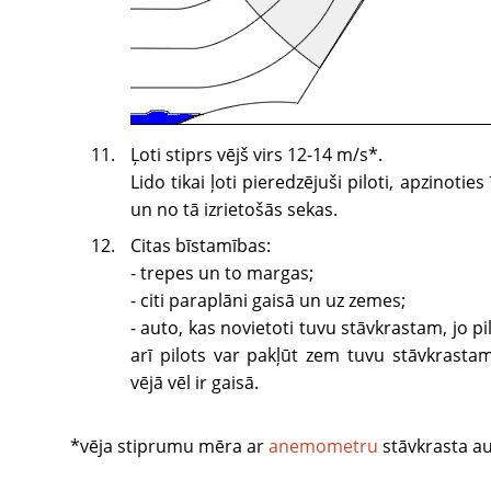
Ļoti stiprs vējš virs 12-14 m/s*.
Lido tikai ļoti pieredzējuši piloti, apzinoti
un no tā izrietošās sekas.
Citas bīstamības:
- trepes un to margas;
- citi paraplāni gaisā un uz zemes;
- auto, kas novietoti tuvu stāvkrastam, jo pi
arī pilots var pakļūt zem tuvu stāvkrasta
vējā vēl ir gaisā.
*vēja stiprumu mēra ar
anemometru
stāvkrasta au