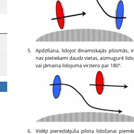
Apdzīšana, lidojot dinamiskajās plūsmās, ir 
nav pietiekami daudz vietas, aizmugurē lid
vai jāmaina lidojuma virziens par 180°.
Vidēji pieredzējuša pilota lidošanai piem