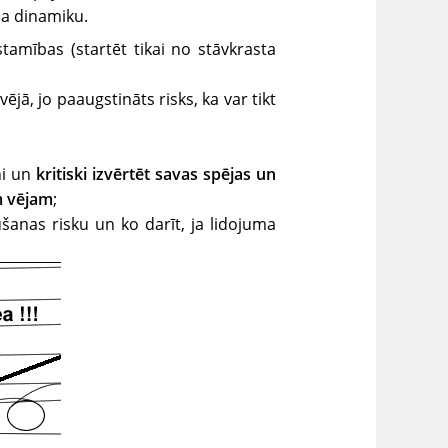
da dinamiku.
stamības (startēt tikai no stāvkrasta
ējā, jo paaugstināts risks, ka var tikt
ni un
kritiski izvērtēt savas spējas un
am vējam
;
ūšanas risku un ko darīt, ja lidojuma