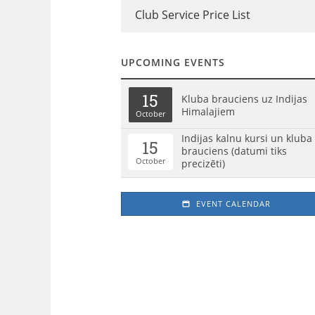
Club Service Price List
UPCOMING EVENTS
15
Kluba brauciens uz Indijas
Himalajiem
October
Indijas kalnu kursi un kluba
15
brauciens (datumi tiks
October
precizēti)
EVENT CALENDAR