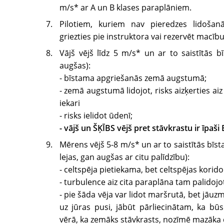
m/s* ar A un B klases paraplāniem.
Pilotiem, kuriem nav pieredzes lidošan
griezties pie instruktora vai rezervēt macīb
Vājš vējš līdz 5 m/s* un ar to saistītās b
augšas):
- bīstama apgriešanās zemā augstumā;
- zemā augstumā lidojot, risks aizķerties ai
iekari
- risks ielidot ūdenī;
- vājš un ŠĶĪBS vējš pret stāvkrastu ir īpaš
Mērens vējš 5-8 m/s* un ar to saistītās bīst
lejas, gan augšas ar citu palīdzību):
- celtspēja pietiekama, bet celtspējas korido
- turbulence aiz cita paraplāna tam palidoj
- pie šāda vēja var lidot maršrutā, bet jāuz
uz jūras pusi, jābūt pārliecinātam, ka b
vērā, ka zemāks stāvkrasts, nozīmē mazāka 