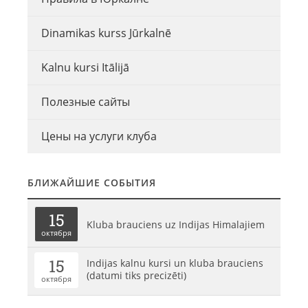
Dinamikas kurss Jūrkalnē
Kalnu kursi Itālijā
Полезные сайты
Цены на услуги клуба
БЛИЖАЙШИЕ СОБЫТИЯ
15
Kluba brauciens uz Indijas Himalajiem
октября
15
Indijas kalnu kursi un kluba brauciens
(datumi tiks precizēti)
октября