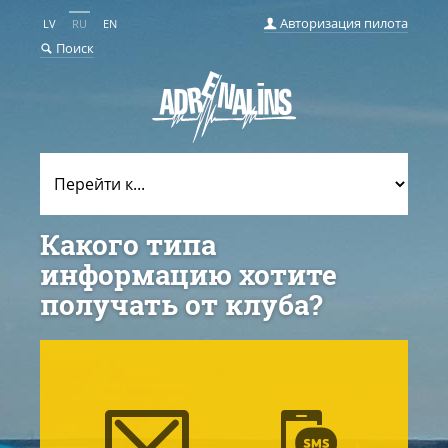
Авторизация пилота
LV
RU
EN
Поиск
Какого типа
информацию хотите
получать от клуба?