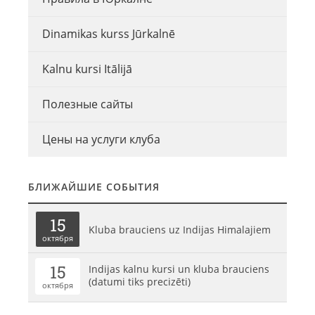
Dinamikas kurss Jūrkalnē
Kalnu kursi Itālijā
Полезные сайты
Цены на услуги клуба
БЛИЖАЙШИЕ СОБЫТИЯ
15
Kluba brauciens uz Indijas Himalajiem
октября
15
Indijas kalnu kursi un kluba brauciens
(datumi tiks precizēti)
октября