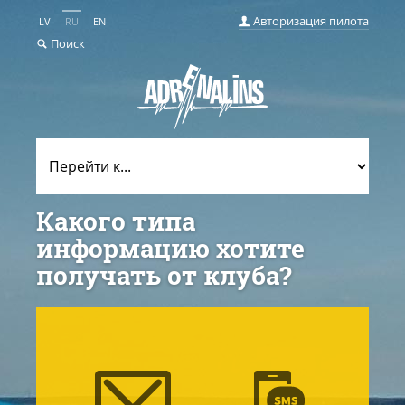
Авторизация пилота
LV
RU
EN
Поиск
Какого типа
информацию хотите
получать от клуба?