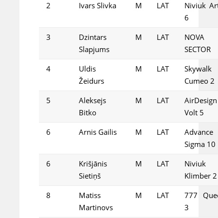
2
Ivars Slivka
M
LAT
Niviuk Ar
6
3
Dzintars
M
LAT
NOVA
Slapjums
SECTOR
4
Uldis
M
LAT
Skywalk
Žeidurs
Cumeo 2
5
Aleksejs
M
LAT
AirDesign
Bitko
Volt 5
6
Arnis Gailis
M
LAT
Advance
Sigma 10
6
Krišjānis
M
LAT
Niviuk
Sietiņš
Klimber 2
8
Matiss
M
LAT
777 Que
Martinovs
3