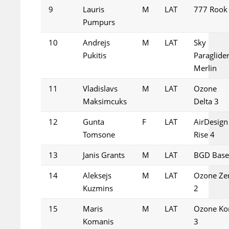
9
Lauris
M
LAT
777 Rook
Pumpurs
10
Andrejs
M
LAT
Sky
Pukitis
Paraglide
Merlin
11
Vladislavs
M
LAT
Ozone
Maksimcuks
Delta 3
12
Gunta
F
LAT
AirDesign
Tomsone
Rise 4
13
Janis Grants
M
LAT
BGD Base
14
Aleksejs
M
LAT
Ozone Ze
Kuzmins
2
15
Maris
M
LAT
Ozone Ko
Komanis
3