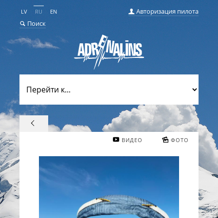
Авторизация пилота
LV
RU
EN
Поиск
ВИДЕО
ФОТО