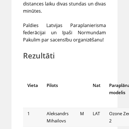
distances laiku divas stundas un divas
minūtes.
Paldies Latvijas Paraplanierisma
federācijai un īpaši Normundam
Pakulim par sacensību organizēšanu!
Rezultāti
Vieta
Pilots
Nat
Paraplān
modelis
1
Aleksandrs
M
LAT
Ozone Ze
Mihailovs
2