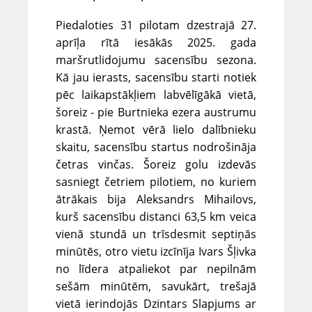
Piedaloties 31 pilotam dzestrajā 27.
aprīļa rītā iesākās 2025. gada
maršrutlidojumu sacensību sezona.
Kā jau ierasts, sacensību starti notiek
pēc laikapstākļiem labvēlīgākā vietā,
šoreiz - pie Burtnieka ezera austrumu
krastā. Ņemot vērā lielo dalībnieku
skaitu, sacensību startus nodrošināja
četras vinčas. Šoreiz golu izdevās
sasniegt četriem pilotiem, no kuriem
ātrākais bija Aleksandrs Mihailovs,
kurš sacensību distanci 63,5 km veica
vienā stundā un trīsdesmit septiņās
minūtēs, otro vietu izcīnīja Ivars Šļivka
no līdera atpaliekot par nepilnām
sešām minūtēm, savukārt, trešajā
vietā ierindojās Dzintars Slapjums ar