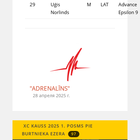
29
Uģis
M
LAT
Advance
Norlinds
Epsilon 9
"ADRENALĪNS"
28 апреля 2025 г.
XC KAUSS 2025 1. POSMS PIE
BURTNIEKA EZERA
97