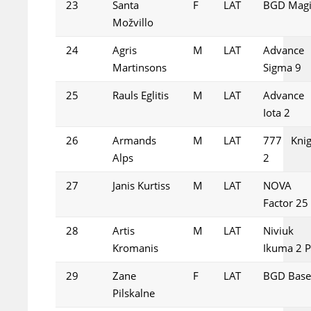
23
Santa
F
LAT
BGD Magi
Možvillo
24
Agris
M
LAT
Advance
Martinsons
Sigma 9
25
Rauls Eglitis
M
LAT
Advance
Iota 2
26
Armands
M
LAT
777 Knig
Alps
2
27
Janis Kurtiss
M
LAT
NOVA
Factor 25
28
Artis
M
LAT
Niviuk
Kromanis
Ikuma 2 P
29
Zane
F
LAT
BGD Base
Pilskalne