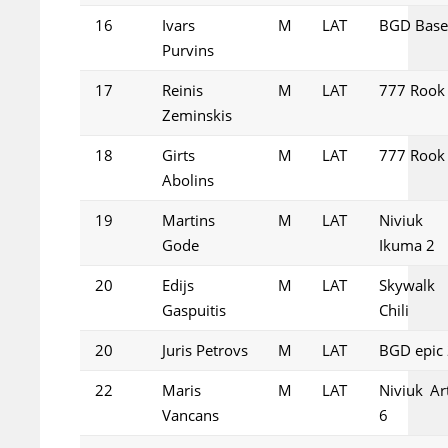
16
Ivars
M
LAT
BGD Base
Purvins
17
Reinis
M
LAT
777 Rook
Zeminskis
18
Girts
M
LAT
777 Rook
Abolins
19
Martins
M
LAT
Niviuk
Gode
Ikuma 2
20
Edijs
M
LAT
Skywalk
Gaspuitis
Chili
20
Juris Petrovs
M
LAT
BGD epic
22
Maris
M
LAT
Niviuk Ar
Vancans
6