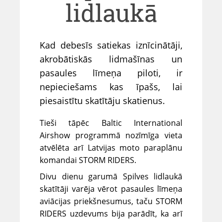
lidlaukā
Kad debesīs satiekas iznīcinātāji,
akrobātiskās lidmašīnas un
pasaules līmeņa piloti, ir
nepieciešams kas īpašs, lai
piesaistītu skatītāju skatienus.
Tieši tāpēc Baltic International
Airshow programmā nozīmīga vieta
atvēlēta arī Latvijas moto paraplānu
komandai STORM RIDERS.
Divu dienu garumā Spilves lidlaukā
skatītāji varēja vērot pasaules līmeņa
aviācijas priekšnesumus, taču STORM
RIDERS uzdevums bija parādīt, ka arī