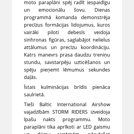
moto paraplāni spēj radīt iespaidīgu
un emocionālu šovu. Dienas
programmā komanda demonstrēja
precīzus formācijas lidojumus, kuros
vairāki piloti debesīs veidoja
sinhronas figūras, saglabājot nelielus
attālumus un precīzu koordināciju.
Katrs manevrs prasa daudzu treniņu
stundu, savstarpēju uzticēšanos un
spēju pieņemt lēmumus sekundes
daļās.
Īstais kulminācijas brīdis pienāca
saulrietā.
Tieši Baltic International Airshow
vajadzībām STORM RIDERS izveidoja
īpašu nakts programmu. Moto
paraplāni tika aprīkoti ar LED gaismu