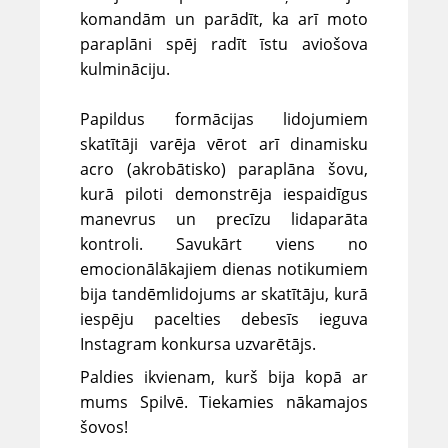
komandām un parādīt, ka arī moto
paraplāni spēj radīt īstu aviošova
kulmināciju.
Papildus formācijas lidojumiem
skatītāji varēja vērot arī dinamisku
acro (akrobātisko) paraplāna šovu,
kurā piloti demonstrēja iespaidīgus
manevrus un precīzu lidaparāta
kontroli. Savukārt viens no
emocionālākajiem dienas notikumiem
bija tandēmlidojums ar skatītāju, kurā
iespēju pacelties debesīs ieguva
Instagram konkursa uzvarētājs.
Paldies ikvienam, kurš bija kopā ar
mums Spilvē. Tiekamies nākamajos
šovos!