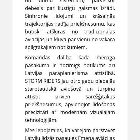
un dūmu sistēmām, pārvēršot
debesis par kustīgu gaismas izrādi.
Sinhronie lidojumi un krāsainās
trajektorijas radīja priekšnesumu, kas
būtiski atšķiras no tradicionālās
aviācijas un kļuva par vienu no vakara
spilgtākajiem notikumiem.
Komandas dalība šāda mēroga
pasākumā ir nozīmīgs notikums arī
Latvijas paraplanierisma attīstībā.
STORM RIDERS jau otro gadu piedalās
starptautiskā aviošovā un turpina
attīstīt arvien sarežģītākus
priekšnesumus, apvienojot lidošanas
precizitāti ar modernām vizuālajām
tehnoloģijām.
Mēs lepojamies, ka varējām pārstāvēt
Latviju līdzās pasaules līmeņa aviācijas