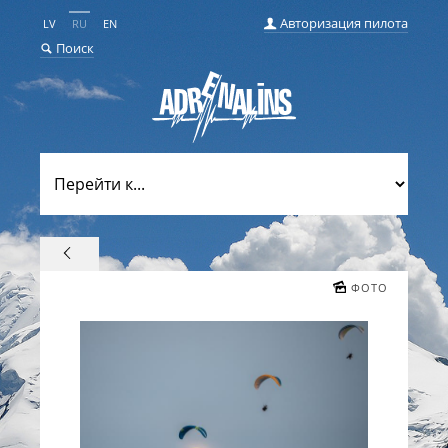
Авторизация пилота
LV
RU
EN
Поиск
ФОТО