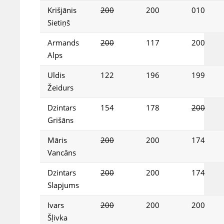
Krišjānis
200
200
010
Sietiņš
Armands
200
117
200
Alps
Uldis
122
196
199
Žeidurs
Dzintars
154
178
200
Grišāns
Māris
200
200
174
Vancāns
Dzintars
200
200
174
Slapjums
Ivars
200
200
200
Šļivka