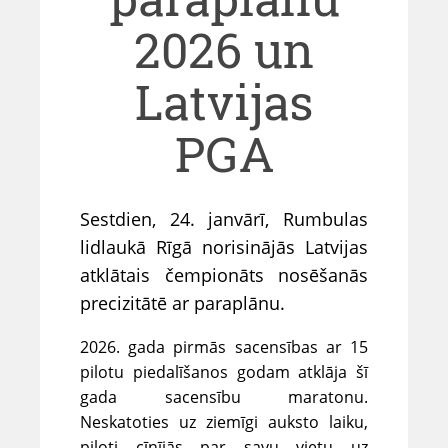
2026 un
Latvijas
PGA
Sestdien, 24. janvārī, Rumbulas
lidlaukā Rīgā norisinājās Latvijas
atklātais čempionāts nosēšanās
precizitātē ar paraplānu.
2026. gada pirmās sacensības ar 15
pilotu piedalīšanos godam atklāja šī
gada sacensību maratonu.
Neskatoties uz ziemīgi auksto laiku,
piloti cīnījās par savu vietu uz