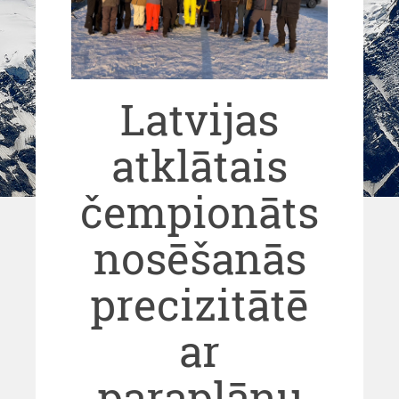
Latvijas
atklātais
čempionāts
nosēšanās
precizitātē
ar
paraplānu