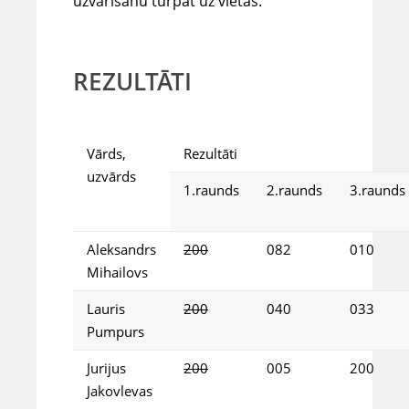
uzvārīšanu turpat uz vietas.
REZULTĀTI
Vārds,
Rezultāti
uzvārds
1.raunds
2.raunds
3.raunds
Aleksandrs
200
082
010
Mihailovs
Lauris
200
040
033
Pumpurs
Jurijus
200
005
200
Jakovlevas