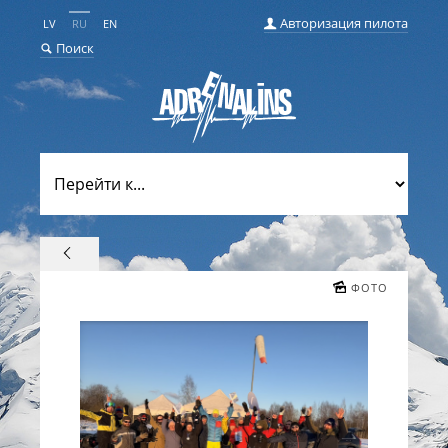
Авторизация пилота
LV
RU
EN
Поиск
ФОТО