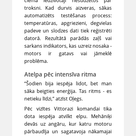
ciema iedzīvotāji nesūdzētos par
troksni. Kad durvis aizveras, sākas
automatizēts testēšanas process:
temperatūras, apgriezieni, degvielas
padeve un slodzes dati tiek reģistrēti
datorā. Rezultātā parādās zaļš vai
sarkans indikators, kas uzreiz nosaka -
motors ir gatavs vai jāmeklē
problēma.
Atelpa pēc intensīva ritma
“Šodien bija iespēja lidot, bet man
sāka beigties enerģija. Tas ritms - es
netieku līdzi,” atzīst Oļegs.
Pēc vizītes Vittorazi komandai tika
dota iespēja atvilkt elpu. Mehāniķi
devās uz angāru, kur katru motoru
pārbaudīja un sagatavoja nākamajai