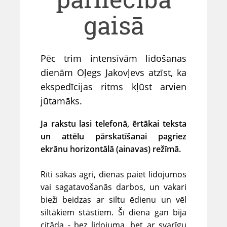
gaisā
Pēc trim intensīvām lidošanas
dienām Oļegs Jakovļevs atzīst, ka
ekspedīcijas ritms kļūst arvien
jūtamāks.
Ja rakstu lasi telefonā, ērtākai teksta
un attēlu pārskatīšanai pagriez
ekrānu horizontālā (ainavas) režīmā.
Rīti sākas agri, dienas paiet lidojumos
vai sagatavošanās darbos, un vakari
bieži beidzas ar siltu ēdienu un vēl
siltākiem stāstiem. Šī diena gan bija
citāda - bez lidojuma, bet ar svarīgu