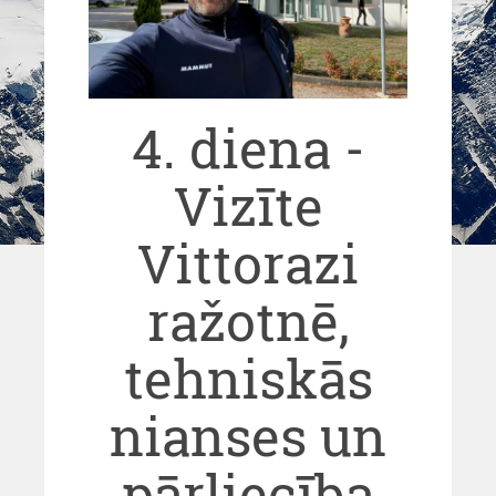
4. diena -
Vizīte
Vittorazi
ražotnē,
tehniskās
nianses un
pārliecība