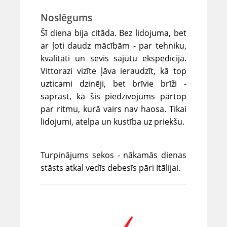
Noslēgums
Šī diena bija citāda. Bez lidojuma, bet
ar ļoti daudz mācībām - par tehniku,
kvalitāti un sevis sajūtu ekspedīcijā.
Vittorazi vizīte ļāva ieraudzīt, kā top
uzticami dzinēji, bet brīvie brīži -
saprast, kā šis piedzīvojums pārtop
par ritmu, kurā vairs nav haosa. Tikai
lidojumi, atelpa un kustība uz priekšu.
Turpinājums sekos - nākamās dienas
stāsts atkal vedīs debesīs pāri Itālijai.