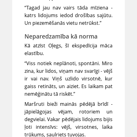
“Tagad jau nav vairs tāda mīziena -
katrs lidojums iedod drošības sajūtu.
Un piezemēšanās vietu netrūkst.”
Neparedzamība kā norma
Kā atzīst Oļegs, šī ekspedīcija māca
elastību.
“Viss notiek neplānoti, spontāni. Miro
zina, kur lidos, viņam nav svarīgi - vējš
ir vai nav. Viņš uzlido virsotnē, kur
gaiss retināts, un aiziet. Es laikam pat
nemēģinātu tā riskēt.”
Maršruti bieži mainās pēdējā brīdī -
jāpielāgojas vējam, rotoriem un
degvielai. Vakar pēdējais lidojums bijis
ļoti intensīvs: vējš, virsotnes, laika
trūkums, saulriets tuvojas.