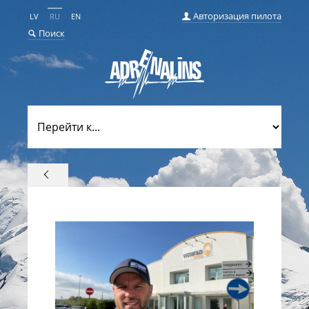
Авторизация пилота
LV
RU
EN
Поиск