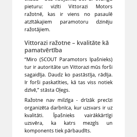
pieturu: vizīti Vittorazi Motors
ražotnē, kas ir viens no pasaulē
atzītākajiem paramotoru dzinēju
ražotājiem.
Vittorazi ražotne – kvalitāte kā
pamatvērtība
“Miro (SCOUT Paramotors īpašnieks)
tur ir autoritāte un Vittorazi mūs forši
sagaidīja. Daudz ko pastāstīja, rādīja.
Ir forši paskatīties, kā tas viss notiek
dzīvē,” stāsta Oļegs.
Ražotne nav milzīga - drīzāk precīzi
organizēta darbnīca, kur uzsvars ir uz
kvalitāti. Īpašnieks vairākkārtīgi
uzsvēra, ka katrs mezgls un
komponents tiek pārbaudīts.