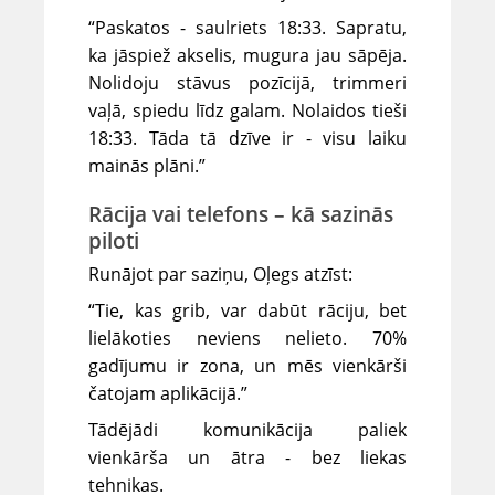
“Paskatos - saulriets 18:33. Sapratu,
ka jāspiež akselis, mugura jau sāpēja.
Nolidoju stāvus pozīcijā, trimmeri
vaļā, spiedu līdz galam. Nolaidos tieši
18:33. Tāda tā dzīve ir - visu laiku
mainās plāni.”
Rācija vai telefons – kā sazinās
piloti
Runājot par saziņu, Oļegs atzīst:
“Tie, kas grib, var dabūt rāciju, bet
lielākoties neviens nelieto. 70%
gadījumu ir zona, un mēs vienkārši
čatojam aplikācijā.”
Tādējādi komunikācija paliek
vienkārša un ātra - bez liekas
tehnikas.