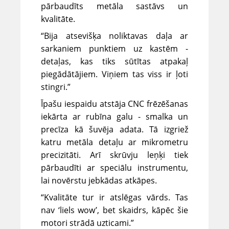
pārbaudīts metāla sastāvs un
kvalitāte.
“Bija atsevišķa noliktavas daļa ar
sarkaniem punktiem uz kastēm -
detaļas, kas tiks sūtītas atpakaļ
piegādātājiem. Viņiem tas viss ir ļoti
stingri.”
Īpašu iespaidu atstāja CNC frēzēšanas
iekārta ar rubīna galu - smalka un
precīza kā šuvēja adata. Tā izgriež
katru metāla detaļu ar mikrometru
precizitāti. Arī skrūvju leņķi tiek
pārbaudīti ar speciālu instrumentu,
lai novērstu jebkādas atkāpes.
“Kvalitāte tur ir atslēgas vārds. Tas
nav ‘liels wow’, bet skaidrs, kāpēc šie
motori strādā uzticami.”