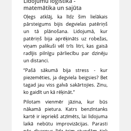
Lidojumu loģistika -
matemātika un sajūta
Oļegs atklāj, ka līdz šim lielākais
pārsteigums bijis degvielas patēriņš
un tā plānošana. Lidojumā, kur
patēriņš bija aprēķināts uz robežas,
viņam palikuši vēl trīs litri, kas gaisā
radījis pilnīgu pārliecību par dzinēju
un distanci.
“Pašā sākumā bija stress - kur
piezemēties, ja degviela beigsies? Bet
tagad jau viss galvā sakārtojies. Zinu,
ko gaidīt un kā rēķināt.”
Pilotam vienmēr jāzina, kur būs
nākamā pietura. Katrs benzīntanks
kartē ir iepriekš atzīmēts, lai lidojuma
laikā nebūtu improvizācijas. Parasti
pēc divarpus līdz trim stundām tiek