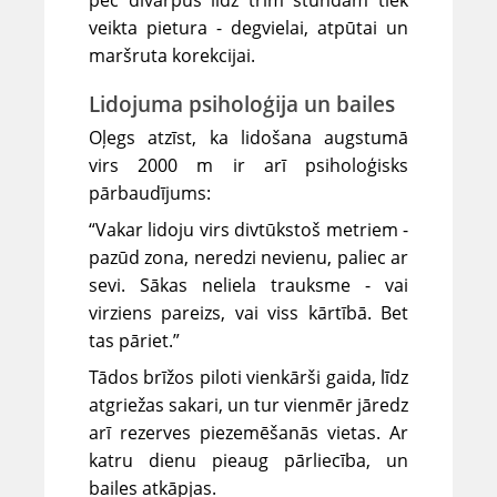
veikta pietura - degvielai, atpūtai un
maršruta korekcijai.
Lidojuma psiholoģija un bailes
Oļegs atzīst, ka lidošana augstumā
virs 2000 m ir arī psiholoģisks
pārbaudījums:
“Vakar lidoju virs divtūkstoš metriem -
pazūd zona, neredzi nevienu, paliec ar
sevi. Sākas neliela trauksme - vai
virziens pareizs, vai viss kārtībā. Bet
tas pāriet.”
Tādos brīžos piloti vienkārši gaida, līdz
atgriežas sakari, un tur vienmēr jāredz
arī rezerves piezemēšanās vietas. Ar
katru dienu pieaug pārliecība, un
bailes atkāpjas.