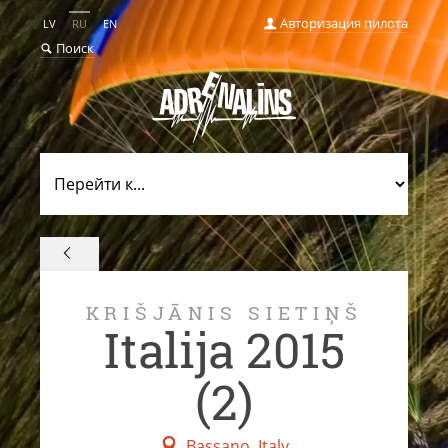
Авторизация пилота
LV
RU
EN
Поиск
KRIŠJĀNIS SIETIŅŠ
Italija 2015
(2)
Bassano, Italy