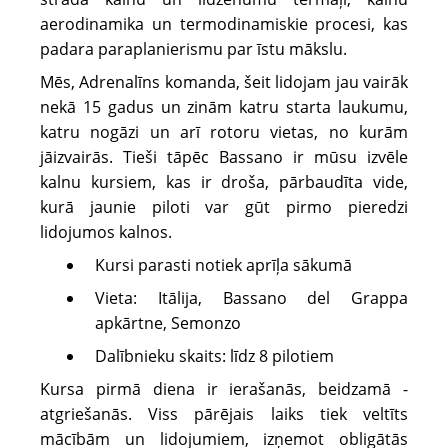
aerodinamika un termodinamiskie procesi, kas
padara paraplanierismu par īstu mākslu.
Mēs, Adrenalīns komanda, šeit lidojam jau vairāk
nekā 15 gadus un zinām katru starta laukumu,
katru nogāzi un arī rotoru vietas, no kurām
jāizvairās. Tieši tāpēc Bassano ir mūsu izvēle
kalnu kursiem, kas ir droša, pārbaudīta vide,
kurā jaunie piloti var gūt pirmo pieredzi
lidojumos kalnos.
Kursi parasti notiek aprīļa sākumā
Vieta: Itālija, Bassano del Grappa
apkārtne, Semonzo
Dalībnieku skaits: līdz 8 pilotiem
Kursa pirmā diena ir ierašanās, beidzamā -
atgriešanās. Viss pārējais laiks tiek veltīts
mācībām un lidojumiem, izņemot obligātās