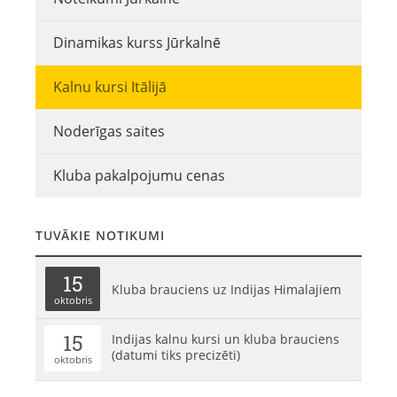
Dinamikas kurss Jūrkalnē
Kalnu kursi Itālijā
Noderīgas saites
Kluba pakalpojumu cenas
TUVĀKIE NOTIKUMI
15
Kluba brauciens uz Indijas Himalajiem
oktobris
15
Indijas kalnu kursi un kluba brauciens
(datumi tiks precizēti)
oktobris