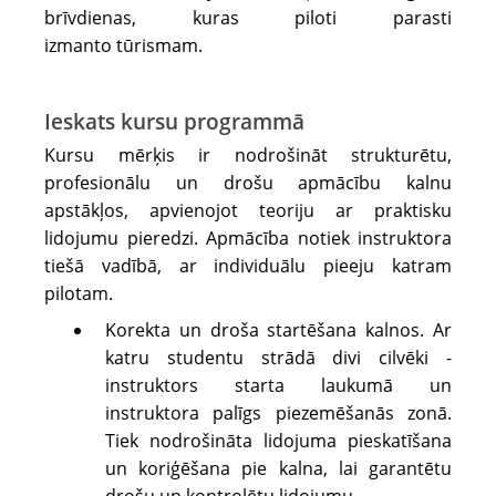
brīvdienas, kuras piloti parasti
izmanto tūrismam.
Ieskats kursu programmā
Kursu mērķis ir nodrošināt strukturētu,
profesionālu un drošu apmācību kalnu
apstākļos, apvienojot teoriju ar praktisku
lidojumu pieredzi. Apmācība notiek instruktora
tiešā vadībā, ar individuālu pieeju katram
pilotam.
Korekta un droša startēšana kalnos. Ar
katru studentu strādā divi cilvēki -
instruktors starta laukumā un
instruktora palīgs piezemēšanās zonā.
Tiek nodrošināta lidojuma pieskatīšana
un koriģēšana pie kalna, lai garantētu
drošu un kontrolētu lidojumu.