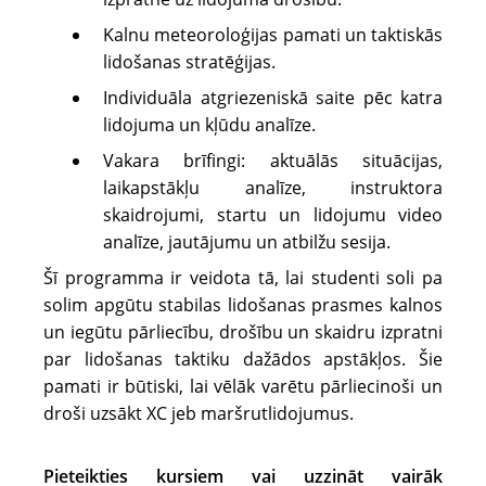
Kalnu meteoroloģijas pamati un taktiskās
lidošanas stratēģijas.
Individuāla atgriezeniskā saite pēc katra
lidojuma un kļūdu analīze.
Vakara brīfingi: aktuālās situācijas,
laikapstākļu analīze, instruktora
skaidrojumi, startu un lidojumu video
analīze, jautājumu un atbilžu sesija.
Šī programma ir veidota tā, lai studenti soli pa
solim apgūtu stabilas lidošanas prasmes kalnos
un iegūtu pārliecību, drošību un skaidru izpratni
par lidošanas taktiku dažādos apstākļos. Šie
pamati ir būtiski, lai vēlāk varētu pārliecinoši un
droši uzsākt XC jeb maršrutlidojumus.
Pieteikties kursiem vai uzzināt vairāk