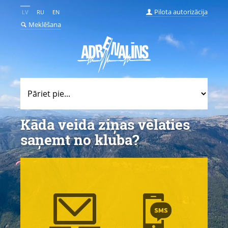
Pilota autorizācija
LV
RU
EN
Meklēšana
Kāda veida ziņas vēlaties
saņemt no kluba?