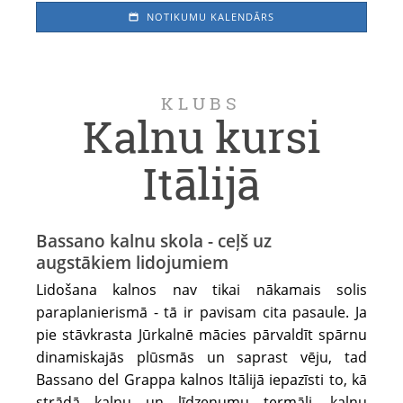
NOTIKUMU KALENDĀRS
KLUBS
Kalnu kursi
Itālijā
Bassano kalnu skola - ceļš uz
augstākiem lidojumiem
Lidošana kalnos nav tikai nākamais solis
paraplanierismā - tā ir pavisam cita pasaule. Ja
pie stāvkrasta Jūrkalnē mācies pārvaldīt spārnu
dinamiskajās plūsmās un saprast vēju, tad
Bassano del Grappa kalnos Itālijā iepazīsti to, kā
strādā kalnu un līdzenumu termāļi, kalnu