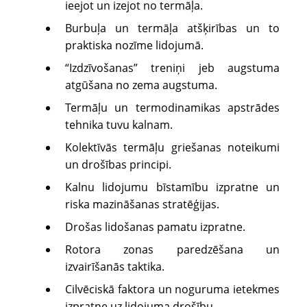
ieejot un izejot no termāļa.
Burbuļa un termāļa atšķirības un to
praktiska nozīme lidojumā.
“Izdzīvošanas” treniņi jeb augstuma
atgūšana no zema augstuma.
Termāļu un termodinamikas apstrādes
tehnika tuvu kalnam.
Kolektīvās termāļu griešanas noteikumi
un drošības principi.
Kalnu lidojumu bīstamību izpratne un
riska mazināšanas stratēģijas.
Drošas lidošanas pamatu izpratne.
Rotora zonas paredzēšana un
izvairīšanās taktika.
Cilvēciskā faktora un noguruma ietekmes
izpratne uz lidojuma drošību.