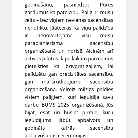
godināšanu, pasniedzot Pūres
gardumus kā pateicību. Palīgi ir mūsu
zelts – bez viņiem nevienas sacensības
nenotiktu. Jāatceras, ka viņu palīdzība
ir nenovērtējama visu mūsu
paraplanierisma sacensību
organizēšanā un norisē. Aicinām arī
aktīvos pilotus ik pa laikam pārmaiņus
pieteikties kā brīvprātīgajiem, lai
palīdzētu gan precizitātes sacensību,
gan maršrutlidojumu sacensību
organizēšanā. Vēlreiz milzīgs paldies
visiem palīgiem, kuri ieguldīja savu
darbu BUMS 2025 organizēšanā. Jūs
bijāt, esat un būsiet pirmie, kuru
ieguldījums jābūt apbalvots un
godināts katrās sacensību
apbalvošanas ceremonijās.