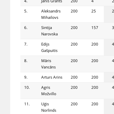
4.
Jānis Grants
200
4
5.
Aleksandrs
200
25
Mihailovs
6.
Sintija
200
157
Narovska
7.
Edijs
200
200
Gašpuitis
8.
Māris
200
200
Vancāns
9.
Arturs Arins
200
200
10.
Agris
200
200
Možvillo
11.
Uģis
200
200
Norlinds