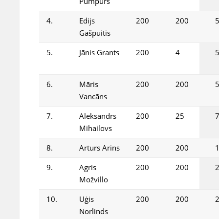
Pumpurs
4.
Edijs
200
200
Gašpuitis
5.
Jānis Grants
200
4
6.
Māris
200
200
Vancāns
7.
Aleksandrs
200
25
Mihailovs
8.
Arturs Arins
200
200
9.
Agris
200
200
Možvillo
10.
Uģis
200
200
Norlinds