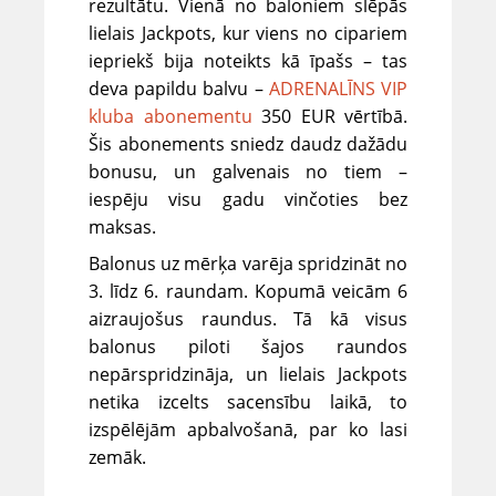
rezultātu
. Vienā no baloniem slēpās
lielais J
ackpots
, kur viens no cipariem
iepriekš bija noteikts kā īpašs – tas
deva
papildu balvu
–
ADRENALĪNS VIP
kluba abonementu
350 EUR vērtībā
.
Šis abonements sniedz daudz dažādu
bonusu, un galvenais no tiem –
iespēju visu gadu vinčoties bez
maksas.
Balonus uz mērķa varēja spridzināt
no
3. līdz 6. raundam
. Kopumā veicām
6
aizraujošus raundus
. Tā kā
visus
balonus piloti šajos raundos
nepārspridzināja, un lielais J
ackpots
netika izcelts sacensību laikā, to
izspēlējām apbalvošanā, par ko lasi
zemāk.