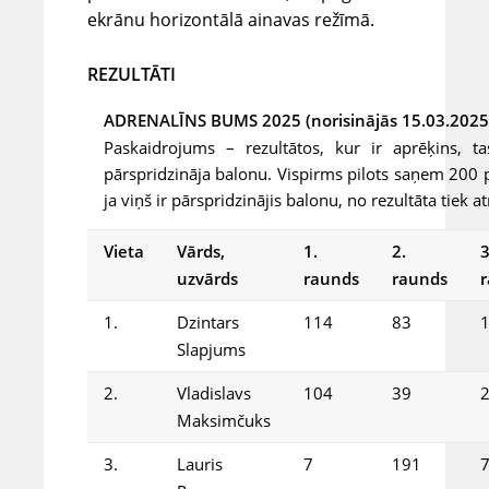
ekrānu horizontālā ainavas režīmā.
REZULTĀTI
ADRENALĪNS BUMS 2025 (norisinājās 15.03.2025
Paskaidrojums – rezultātos, kur ir aprēķins, 
pārspridzināja balonu. Vispirms pilots saņem 200
ja viņš ir pārspridzinājis balonu, no rezultāta tiek 
Vieta
Vārds,
1.
2.
3
uzvārds
raunds
raunds
1.
Dzintars
114
83
Slapjums
2.
Vladislavs
104
39
Maksimčuks
3.
Lauris
7
191