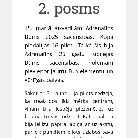
2. posms
15. martā aizvadījām Adrenalīns
Bums 2025 sacensības. Kopā
piedalījās 16 piloti. Tā kā šīs bija
Adrenalīns 25 gadu jubilejas
Bums sacensības, nolēmām
pievienot jautru Fun elementu un
vērtīgas balvas.
Sākot ar 3. raundu, ja pilots redzēja,
ka neaizlidos līdz mērķa centram,
viņam bija iespēja piezemēties uz
balona, to
saspridzinot
. Katrā balonā
bija ielikta papīra lapiņa ar uzrakstu,
par cik punktiem pilots uzlabos savu