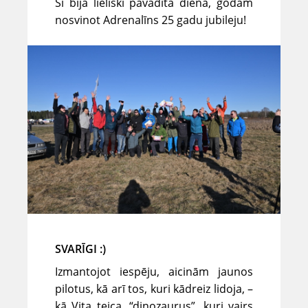
Šī bija lieliski pavadīta diena, godam
nosvinot Adrenalīns 25 gadu jubileju!
SVARĪGI :)
Izmantojot iespēju, aicinām jaunos
pilotus, kā arī tos, kuri kādreiz lidoja, –
kā Vita teica, “dinozaurus”, kuri vairs