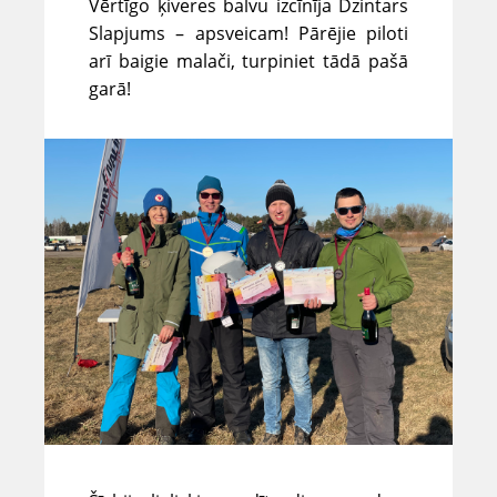
Vērtīgo ķiveres balvu izcīnīja Dzintars
Slapjums – apsveicam! Pārējie piloti
arī baigie malači, turpiniet tādā pašā
garā!