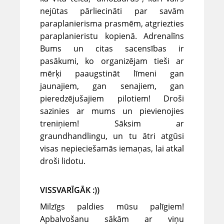
nejūtas pārliecināti par savām
paraplanierisma prasmēm, atgriezties
paraplanieristu kopienā. Adrenalīns
Bums un citas sacensības ir
pasākumi, ko organizējam tieši ar
mērķi paaugstināt līmeni gan
jaunajiem, gan senajiem, gan
pieredzējušajiem pilotiem! Droši
sazinies ar mums un pievienojies
treniņiem! Sāksim ar
graundhandlingu, un tu ātri atgūsi
visas nepieciešamās iemaņas, lai atkal
droši lidotu.
VISSVARĪGĀK :))
Milzīgs paldies mūsu palīgiem!
Apbalvošanu sākām ar viņu