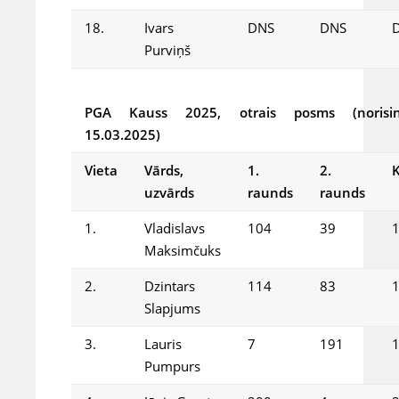
18.
Ivars
DNS
DNS
Purviņš
PGA Kauss 2025, otrais posms (norisin
15.03.2025)
Vieta
Vārds,
1.
2.
uzvārds
raunds
raunds
1.
Vladislavs
104
39
Maksimčuks
2.
Dzintars
114
83
Slapjums
3.
Lauris
7
191
Pumpurs