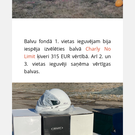
Balvu fondā 1. vietas ieguvējam bija
iespēja izvēlēties balvā
Charly No
Limit
ķiveri 315 EUR vērtībā. Arī 2. un
3. vietas ieguvēji saņēma vērtīgas
balvas.