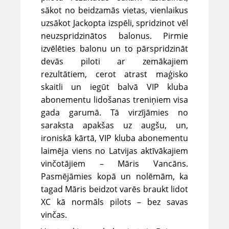
sākot no beidzamās vietas, vienlaikus
uzsākot Jackopta izspēli, spridzinot vēl
neuzspridzinātos balonus. Pirmie
izvēlēties balonu un to pārspridzināt
devās piloti ar zemākajiem
rezultātiem, cerot atrast maģisko
skaitli un iegūt balvā VIP kluba
abonementu lidošanas treniņiem visa
gada garumā. Tā virzījāmies no
saraksta apakšas uz augšu, un,
ironiskā kārtā, VIP kluba abonementu
laimēja viens no Latvijas aktīvākajiem
vinčotājiem – Māris Vancāns.
Pasmējāmies kopā un nolēmām, ka
tagad Māris beidzot varēs braukt lidot
XC kā normāls pilots – bez savas
vinčas.