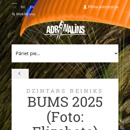
Pilota autorizācija
LV
RU
EN
Meklēšana
DZINTARS REINIKS
BUMS 2025
(Foto: