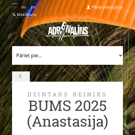
Pilota autorizācija
LV
RU
EN
Meklēšana
DZINTARS REINIKS
BUMS 2025
(Anastasija)