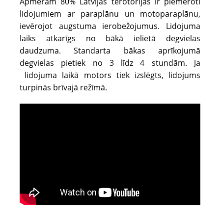
Apmēram 80% Latvijas terotorijas ir piemēroti
lidojumiem ar paraplānu un motoparaplānu,
ievērojot augstuma ierobežojumus. Lidojuma
laiks atkarīgs no bākā ielietā degvielas
daudzuma. Standarta bākas aprīkojumā
degvielas pietiek no 3 līdz 4 stundām. Ja
lidojuma laikā motors tiek izslēgts, lidojums
turpinās brīvajā režīmā.