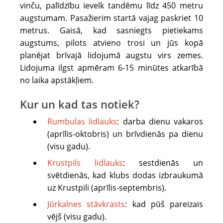
vinču, palīdzību ievelk tandēmu līdz 450 metru
lidotu
augstumam. Pasažierim startā vajag paskriet 10
vēlami
metrus. Gaisā, kad sasniegts pietiekams
ērti
augstums, pilots atvieno trosi un jūs kopā
apavi
planējat brīvajā lidojumā augstu virs zemes.
bez
Lidojuma ilgst apmēram 6-15 minūtes atkarībā
papēža
no laika apstākļiem.
un
apģērbs,
Kur un kad tas notiek?
kas
nosedz
Rumbulas lidlauks
: darba dienu vakaros
kājas
(aprīlis-oktobris) un brīvdienās pa dienu
un
(visu gadu).
rokas
Krustpils lidlauks
: sestdienās un
visā
svētdienās, kad klubs dodas izbraukumā
garumā.
uz Krustpili (aprīlis-septembris).
Līdzi
Jūrkalnes stāvkrasts
: kad pūš pareizais
obligāti
vējš (visu gadu).