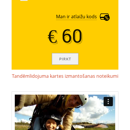
Man ir atlaižu kods
€ 60
€ 60
Tandēmlidojuma kartes izmantošanas noteikumi
Tandēmlidojuma
kartes
izmantošanas