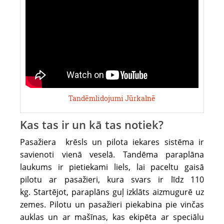
3
dienas
pirms
vēlamās
lidojuma
dienas
uz
Tandēmlidojumi Jūrkalnē
+371
25547550.
Kas tas ir un kā tas notiek?
Lidojumi
notiek
Pasažiera krēsls un pilota iekares sistēma ir
Rīgā,
savienoti vienā veselā. Tandēma paraplāna
retāk
laukums ir pietiekami liels, lai paceltu gaisā
Krustpilī
pilotu ar pasažieri, kura svars ir līdz 110
un
kg. Startējot, paraplāns guļ izklāts aizmugurē uz
Jūrkalnē.
zemes. Pilotu un pasažieri piekabina pie vinčas
auklas un ar mašīnas, kas ekipēta ar speciālu
Lai