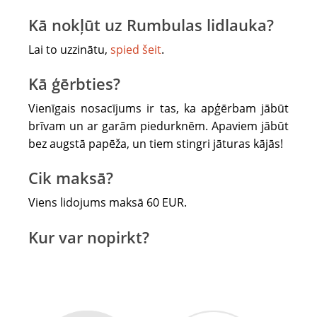
jāņem
labs
Kā nokļūt uz Rumbulas lidlauka?
garstāvoklis!
Lai to uzzinātu,
spied šeit
.
:)
Kā ģērbties?
Vienīgais nosacījums ir tas, ka apģērbam jābūt
brīvam un ar garām piedurknēm. Apaviem jābūt
bez augstā papēža, un tiem stingri jāturas kājās!
Cik maksā?
Viens lidojums maksā 60 EUR.
Kur var nopirkt?