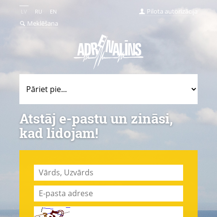
Pilota autorizācija
LV
RU
EN
Meklēšana
Atstāj e-pastu un zināsi,
kad lidojam!