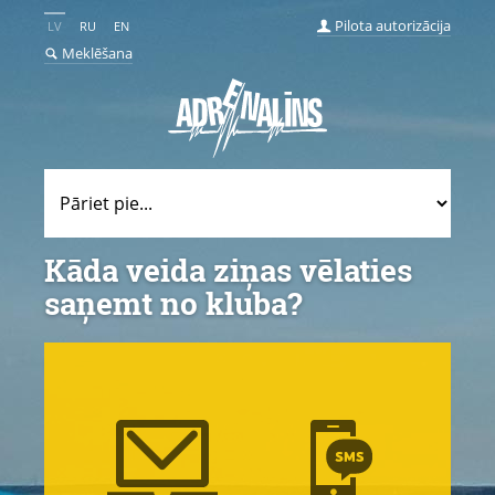
Pilota autorizācija
LV
RU
EN
Meklēšana
Kāda veida ziņas vēlaties
saņemt no kluba?