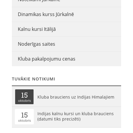
Dinamikas kurss Jūrkalnē
Kalnu kursi Itālijā
Noderīgas saites
Kluba pakalpojumu cenas
TUVĀKIE NOTIKUMI
15
Kluba brauciens uz Indijas Himalajiem
oktobris
15
Indijas kalnu kursi un kluba brauciens
(datumi tiks precizēti)
oktobris