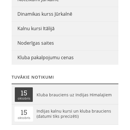
Dinamikas kurss Jūrkalnē
Kalnu kursi Itālijā
Noderīgas saites
Kluba pakalpojumu cenas
TUVĀKIE NOTIKUMI
15
Kluba brauciens uz Indijas Himalajiem
oktobris
15
Indijas kalnu kursi un kluba brauciens
(datumi tiks precizēti)
oktobris