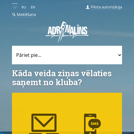
Pilota autorizācija
LV
RU
EN
Meklēšana
Kāda veida ziņas vēlaties
saņemt no kluba?