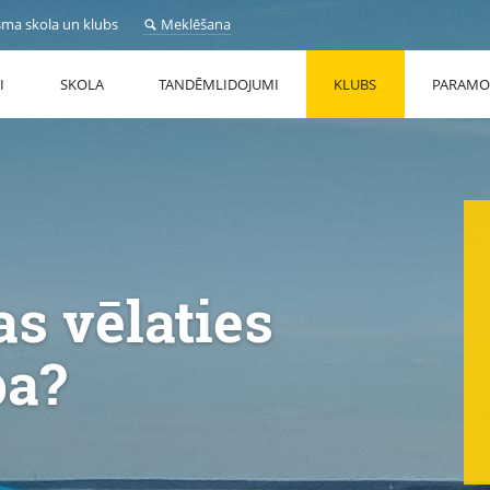
sma skola un klubs
Meklēšana
I
SKOLA
TANDĒMLIDOJUMI
KLUBS
PARAMO
s vēlaties
ba?