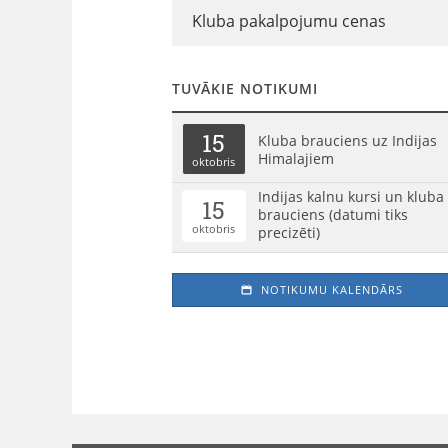
Kluba pakalpojumu cenas
TUVĀKIE NOTIKUMI
15
Kluba brauciens uz Indijas
Himalajiem
oktobris
Indijas kalnu kursi un kluba
15
brauciens (datumi tiks
oktobris
precizēti)
NOTIKUMU KALENDĀRS