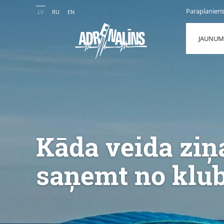
Paraplanieri
LV
RU
EN
JAUNUM
Kāda veida ziņa
saņemt no klu