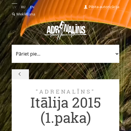
Pilota autorizācija
LV
RU
EN
Meklēšana
"ADRENALĪNS"
Itālija 2015
(1.paka)