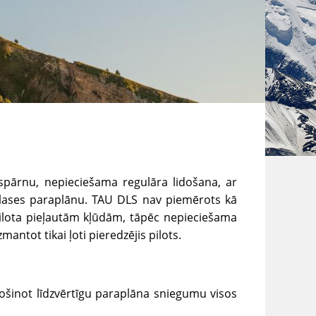
 spārnu, nepieciešama regulāra lidošana, ar
klases paraplānu. TAU DLS nav piemērots kā
pilota pieļautām kļūdām, tāpēc nepieciešama
antot tikai ļoti pieredzējis pilots.
ošinot līdzvērtīgu paraplāna sniegumu visos