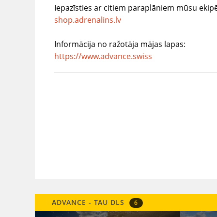
Iepazīsties ar citiem paraplāniem mūsu ekip
shop.adrenalins.lv
Informācija no ražotāja mājas lapas:
https://www.advance.swiss
ADVANCE - TAU DLS
6