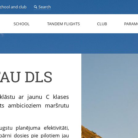
school and club
Search
SCHOOL
TANDEM FLIGHTS
CLUB
PARAM
TAU DLS
lāstu ar jaunu C klases
īts ambicioziem maršrutu
stu planējuma efektivitāti,
ārni dosies pie pilotiem jau