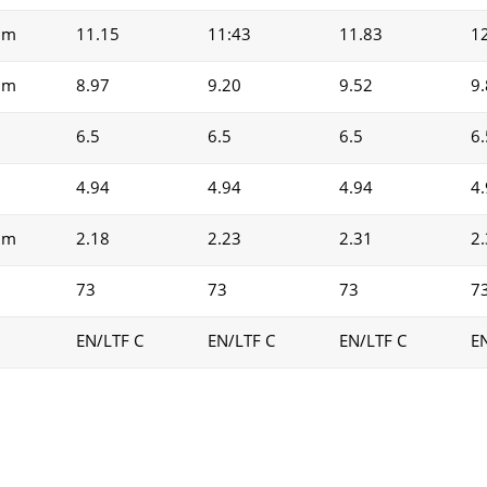
m
11.15
11:43
11.83
1
m
8.97
9.20
9.52
9
6.5
6.5
6.5
6.
4.94
4.94
4.94
4
m
2.18
2.23
2.31
2
73
73
73
7
EN/LTF C
EN/LTF C
EN/LTF C
E