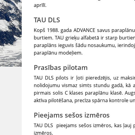
aprīlī.
TAU DLS
Kopš 1988. gada ADVANCE savus paraplānus
burtiem. TAU grieķu alfabetā ir starp burt
paraplāns ieguvis šādu nosaukumu, ierindojo
paraplānu modeļiem.
Prasības pilotam
TAU DLS pilots ir ļoti pieredzējis, uz mak
nolidojumu vismaz simts stundu gadā, kā a
pirmais solis C klases paraplānu klasē. Au
aktīva pilotēšana, precīza spārna kontrole un
Pieejams sešos izmēros
TAU DLS pieejams sešos izmēros, kas ļauj p
izmēros.