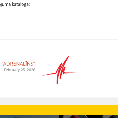
ējuma katalogā:
"ADRENALĪNS"
February 25, 2026