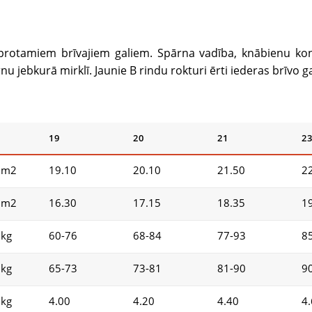
rotamiem brīvajiem galiem. Spārna vadība, knābienu kontr
nu jebkurā mirklī. Jaunie B rindu rokturi ērti iederas brīvo g
19
20
21
2
m2
19.10
20.10
21.50
2
m2
16.30
17.15
18.35
1
kg
60-76
68-84
77-93
8
kg
65-73
73-81
81-90
9
kg
4.00
4.20
4.40
4