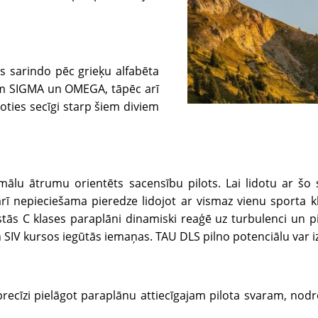
 sarindo pēc grieķu alfabēta
iem SIGMA un OMEGA, tāpēc arī
ties secīgi starp šiem diviem
simālu ātrumu orientēts sacensību pilots. Lai lidotu ar šo
rī nepieciešama pieredze lidojot ar vismaz vienu sporta 
gstās C klases paraplāni dinamiski reaģē uz turbulenci un 
 SIV kursos iegūtās iemaņas. TAU DLS pilno potenciālu var izm
recīzi pielāgot paraplānu attiecīgajam pilota svaram, nodr