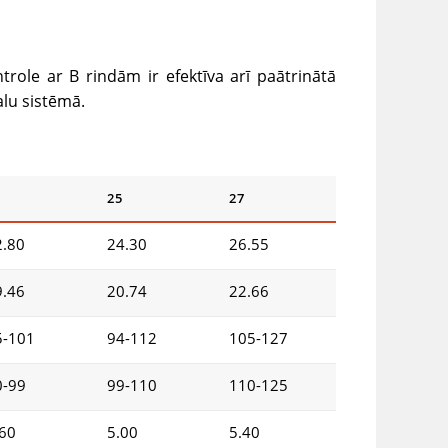
ole ar B rindām ir efektīva arī paātrinātā
alu sistēmā.
3
25
27
2.80
24.30
26.55
9.46
20.74
22.66
5-101
94-112
105-127
0-99
99-110
110-125
.60
5.00
5.40