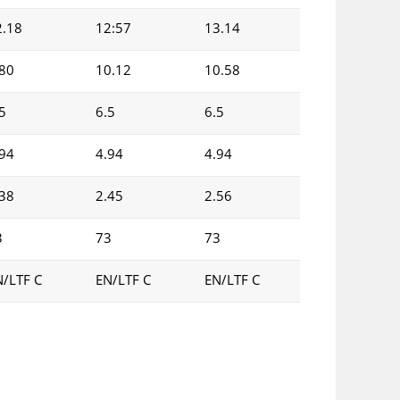
2.18
12:57
13.14
.80
10.12
10.58
5
6.5
6.5
.94
4.94
4.94
.38
2.45
2.56
3
73
73
N/LTF C
EN/LTF C
EN/LTF C