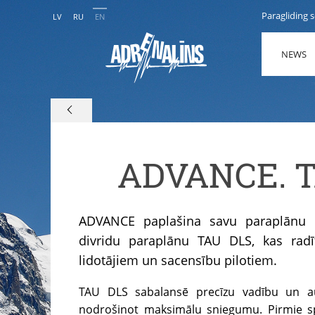
Paragliding 
LV
RU
EN
NEWS
ADVANCE. 
ADVANCE paplašina savu paraplānu k
divridu paraplānu TAU DLS, kas rad
lidotājiem un sacensību pilotiem.
TAU DLS sabalansē precīzu vadību un aug
nodrošinot maksimālu sniegumu. Pirmie sp