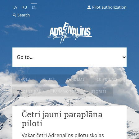
Pilot authorization
LV
RU
EN
Search
SKOLA
KLUBS
TANDEMS
EKIPĒJUMS
SACENSĪBAS
PARAMOTORS
STORIES
Četri jauni paraplāna
piloti
Vakar četri Adrenalīns pilotu skolas