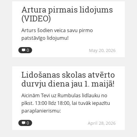
Artura pirmais lidojums
(VIDEO)
Arturs šodien veica savu pirmo
patstāvīgo lidojumu!
0
May 20, 2026
Lidošanas skolas atvērto
durvju diena jau 1. maijā!
Aicinām Tevi uz Rumbulas lidlauku no
plkst. 13:00 līdz 18:00, lai tuvāk iepazītu
paraplanierismu:
0
April 28, 2026