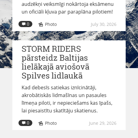
audzēkņi veiksmīgi nokārtoja eksāmenu
un oficiāli kļuva par paraplāna pilotiem!
0
Photo
July 30, 2026
STORM RIDERS
pārsteidz Baltijas
lielākajā aviošovā
Spilves lidlaukā
Kad debesīs satiekas iznīcinātāji,
akrobātiskās lidmašīnas un pasaules
līmeņa piloti, ir nepieciešams kas īpašs,
lai piesaistītu skatītāju skatienus.
0
Photo
June 29, 2026