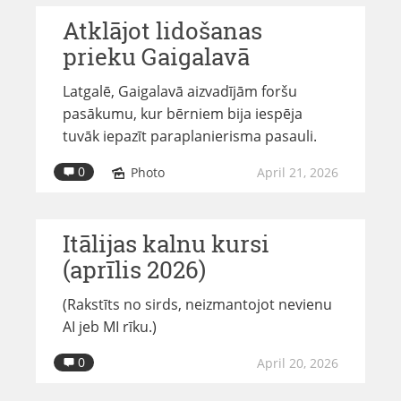
Atklājot lidošanas
prieku Gaigalavā
Latgalē, Gaigalavā aizvadījām foršu
pasākumu, kur bērniem bija iespēja
tuvāk iepazīt paraplanierisma pasauli.
0
Photo
April 21, 2026
Itālijas kalnu kursi
(aprīlis 2026)
(Rakstīts no sirds, neizmantojot nevienu
AI jeb MI rīku.)
0
April 20, 2026