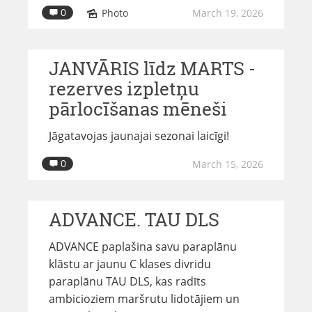
0
Photo
March 19, 2026
JANVĀRIS līdz MARTS -
rezerves izpletņu
pārlocīšanas mēneši
Jāgatavojas jaunajai sezonai laicīgi!
0
March 15, 2026
ADVANCE. TAU DLS
ADVANCE paplašina savu paraplānu
klāstu ar jaunu C klases divridu
paraplānu TAU DLS, kas radīts
ambicioziem maršrutu lidotājiem un