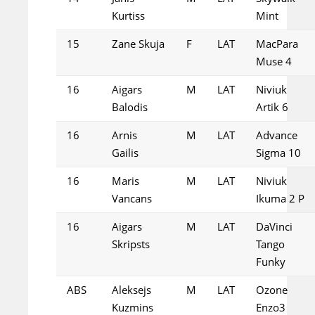
Kurtiss
Mint
15
Zane Skuja
F
LAT
MacPara
Muse 4
16
Aigars
M
LAT
Niviuk
Balodis
Artik 6
16
Arnis
M
LAT
Advance
Gailis
Sigma 10
16
Maris
M
LAT
Niviuk
Vancans
Ikuma 2 P
16
Aigars
M
LAT
DaVinci
Skripsts
Tango
Funky
ABS
Aleksejs
M
LAT
Ozone
Kuzmins
Enzo3