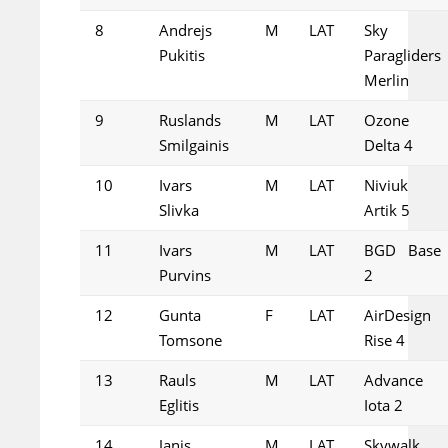
8
Andrejs
M
LAT
Sky
Pukitis
Paragliders
Merlin
9
Ruslands
M
LAT
Ozone
Smilgainis
Delta 4
10
Ivars
M
LAT
Niviuk
Slivka
Artik 5
11
Ivars
M
LAT
BGD Base
Purvins
2
12
Gunta
F
LAT
AirDesign
Tomsone
Rise 4
13
Rauls
M
LAT
Advance
Eglitis
Iota 2
14
Janis
M
LAT
Skywalk