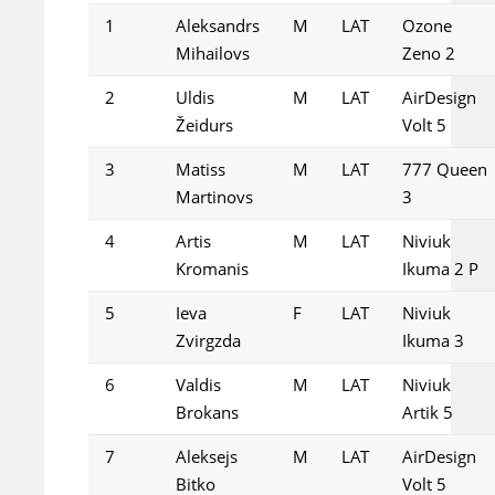
1
Aleksandrs
M
LAT
Ozone
Mihailovs
Zeno 2
2
Uldis
M
LAT
AirDesign
Žeidurs
Volt 5
3
Matiss
M
LAT
777 Queen
Martinovs
3
4
Artis
M
LAT
Niviuk
Kromanis
Ikuma 2 P
5
Ieva
F
LAT
Niviuk
Zvirgzda
Ikuma 3
6
Valdis
M
LAT
Niviuk
Brokans
Artik 5
7
Aleksejs
M
LAT
AirDesign
Bitko
Volt 5