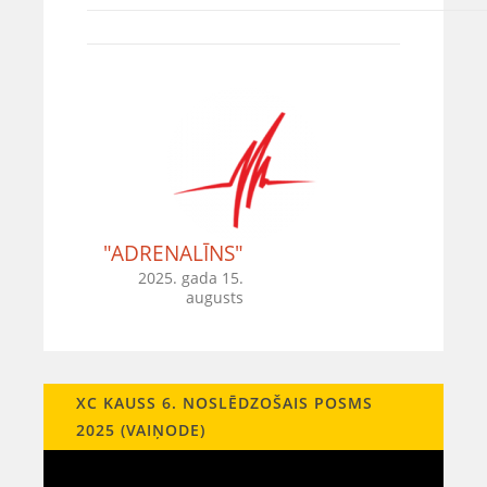
"ADRENALĪNS"
2025. gada 15.
augusts
XC KAUSS 6. NOSLĒDZOŠAIS POSMS
2025 (VAIŅODE)