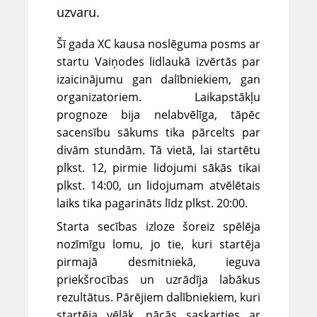
uzvaru.
Šī gada XC kausa noslēguma posms ar
startu Vaiņodes lidlaukā izvērtās par
izaicinājumu gan dalībniekiem, gan
organizatoriem. Laikapstākļu
prognoze bija nelabvēlīga, tāpēc
sacensību sākums tika pārcelts par
divām stundām. Tā vietā, lai startētu
plkst. 12, pirmie lidojumi sākās tikai
plkst. 14:00, un lidojumam atvēlētais
laiks tika pagarināts līdz plkst. 20:00.
Starta secības izloze šoreiz spēlēja
nozīmīgu lomu, jo tie, kuri startēja
pirmajā desmitniekā, ieguva
priekšrocības un uzrādīja labākus
rezultātus. Pārējiem dalībniekiem, kuri
startēja vēlāk, nācās saskarties ar