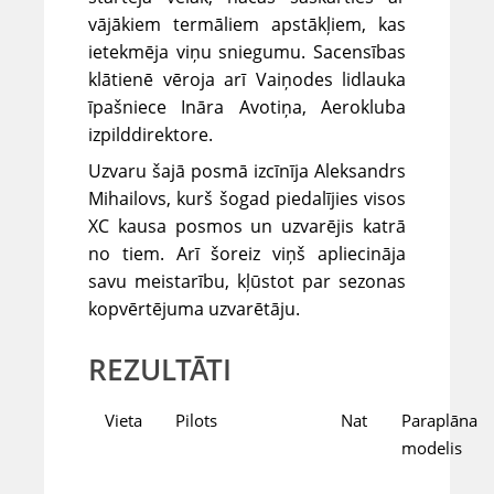
vājākiem termāliem apstākļiem, kas
ietekmēja viņu sniegumu. Sacensības
klātienē vēroja arī Vaiņodes lidlauka
īpašniece Ināra Avotiņa, Aerokluba
izpilddirektore.
Uzvaru šajā posmā izcīnīja Aleksandrs
Mihailovs, kurš šogad piedalījies visos
XC kausa posmos un uzvarējis katrā
no tiem. Arī šoreiz viņš apliecināja
savu meistarību, kļūstot par sezonas
kopvērtējuma uzvarētāju.
REZULTĀTI
Vieta
Pilots
Nat
Paraplāna
modelis