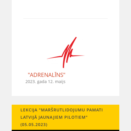
"ADRENALĪNS"
2023. gada 12. maijs
LEKCIJA "MARŠRUTLIDOJUMU PAMATI
LATVIJĀ JAUNAJIEM PILOTIEM"
(05.05.2023)