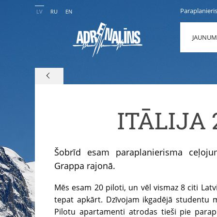
Paraplanieri
LV
RU
EN
JAUNUM
ITĀLIJA 
Šobrīd esam paraplanierisma ceļoju
Grappa rajonā.
Mēs esam 20 piloti, un vēl vismaz 8 citi Latvi
tepat apkārt. Dzīvojam ikgadējā studentu 
Pilotu apartamenti atrodas tieši pie par