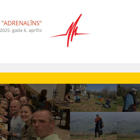
"ADRENALĪNS"
2025. gada 6. aprīlis