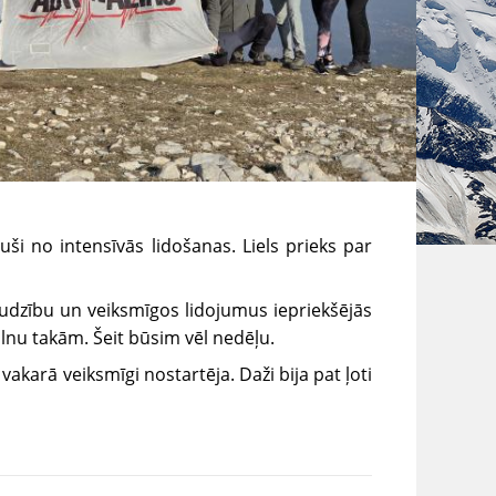
uši no intensīvās lidošanas. Liels prieks par
audzību un veiksmīgos lidojumus iepriekšējās
alnu takām. Šeit būsim vēl nedēļu.
akarā veiksmīgi nostartēja. Daži bija pat
ļoti