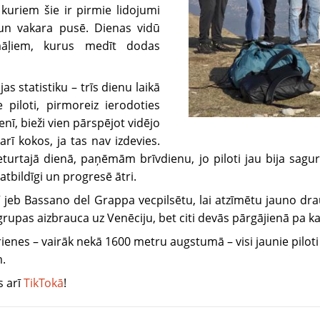
 kuriem šie ir pirmie lidojumi
 un vakara pusē. Dienas vidū
rmāļiem, kurus medīt dodas
jas statistiku – trīs dienu laikā
e piloti, pirmoreiz ierodoties
enī, bieži vien pārspējot vidējo
rī kokos, ja tas nav izdevies.
turtajā dienā, paņēmām brīvdienu, jo piloti jau bija sagur
 atbildīgi un progresē ātri.
u” jeb Bassano del Grappa vecpilsētu, lai atzīmētu jauno dr
grupas aizbrauca uz Venēciju, bet citi devās pārgājienā pa k
s – vairāk nekā 1600 metru augstumā – visi jaunie piloti v
m.
s arī
TikTokā
!