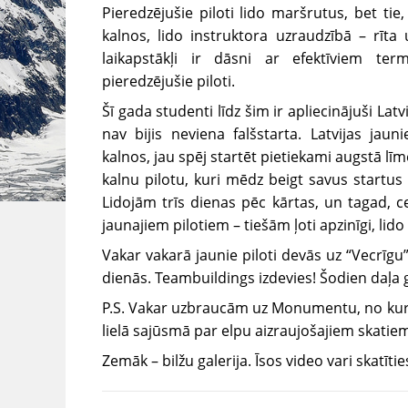
Pieredzējušie piloti lido maršrutus, bet tie,
kalnos, lido instruktora uzraudzībā – rīta
laikapstākļi ir dāsni ar efektīviem te
pieredzējušie piloti.
Šī gada studenti līdz šim ir apliecinājuši Latvi
nav bijis neviena falšstarta. Latvijas jauni
kalnos, jau spēj startēt pietiekami augstā līm
kalnu pilotu, kuri mēdz beigt savus startus a
Lidojām trīs dienas pēc kārtas, un tagad, ce
jaunajiem pilotiem – tiešām ļoti apzinīgi, lido
Vakar vakarā jaunie piloti devās uz “Vecrīg
dienās. Teambuildings izdevies! Šodien daļa 
P.S.
Vakar uzbraucām uz Monumentu, no kuriene
lielā sajūsmā par elpu aizraujošajiem skatie
Zemāk – bilžu galerija. Īsos video vari skatītie