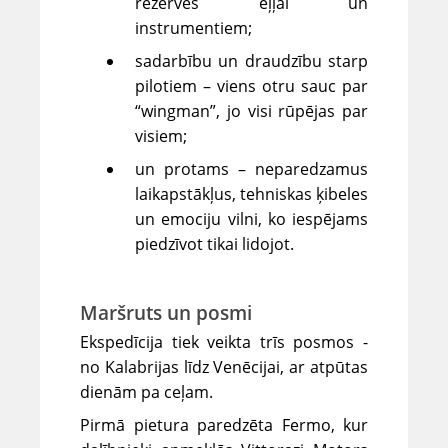
rezerves eļļai un
instrumentiem;
sadarbību un draudzību starp
pilotiem – viens otru sauc par
“wingman”, jo visi rūpējas par
visiem;
un protams – neparedzamus
laikapstākļus, tehniskas ķibeles
un emociju vilni, ko iespējams
piedzīvot tikai lidojot.
Maršruts un posmi
Ekspedīcija tiek veikta trīs posmos -
no Kalabrijas līdz Venēcijai, ar atpūtas
dienām pa ceļam.
Pirmā pietura paredzēta Fermo, kur