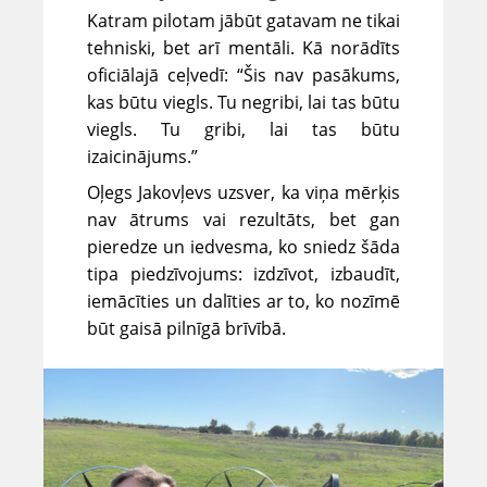
Katram pilotam jābūt gatavam ne tikai
tehniski, bet arī mentāli. Kā norādīts
oficiālajā ceļvedī: “Šis nav pasākums,
kas būtu viegls. Tu negribi, lai tas būtu
viegls. Tu gribi, lai tas būtu
izaicinājums.”
Oļegs Jakovļevs uzsver, ka viņa mērķis
nav ātrums vai rezultāts, bet gan
pieredze un iedvesma, ko sniedz šāda
tipa piedzīvojums: izdzīvot, izbaudīt,
iemācīties un dalīties ar to, ko nozīmē
būt gaisā pilnīgā brīvībā.