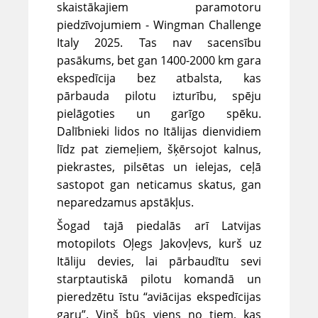
skaistākajiem paramotoru
piedzīvojumiem - Wingman Challenge
Italy 2025. Tas nav sacensību
pasākums, bet gan 1400-2000 km gara
ekspedīcija bez atbalsta, kas
pārbauda pilotu izturību, spēju
pielāgoties un garīgo spēku.
Dalībnieki lidos no Itālijas dienvidiem
līdz pat ziemeļiem, šķērsojot kalnus,
piekrastes, pilsētas un ielejas, ceļā
sastopot gan neticamus skatus, gan
neparedzamus apstākļus.
Šogad tajā piedalās arī Latvijas
motopilots Oļegs Jakovļevs, kurš uz
Itāliju devies, lai pārbaudītu sevi
starptautiskā pilotu komandā un
pieredzētu īstu “aviācijas ekspedīcijas
garu”. Viņš būs viens no tiem, kas