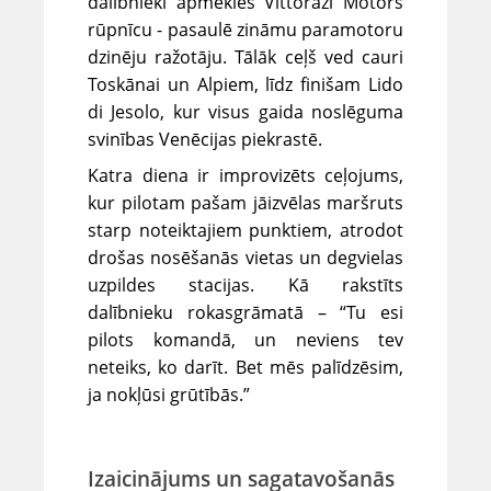
dalībnieki apmeklēs Vittorazi Motors
rūpnīcu - pasaulē zināmu paramotoru
dzinēju ražotāju. Tālāk ceļš ved cauri
Toskānai un Alpiem, līdz finišam Lido
di Jesolo, kur visus gaida noslēguma
svinības Venēcijas piekrastē.
Katra diena ir improvizēts ceļojums,
kur pilotam pašam jāizvēlas maršruts
starp noteiktajiem punktiem, atrodot
drošas nosēšanās vietas un degvielas
uzpildes stacijas. Kā rakstīts
dalībnieku rokasgrāmatā – “Tu esi
pilots komandā, un neviens tev
neteiks, ko darīt. Bet mēs palīdzēsim,
ja nokļūsi grūtībās.”
Izaicinājums un sagatavošanās