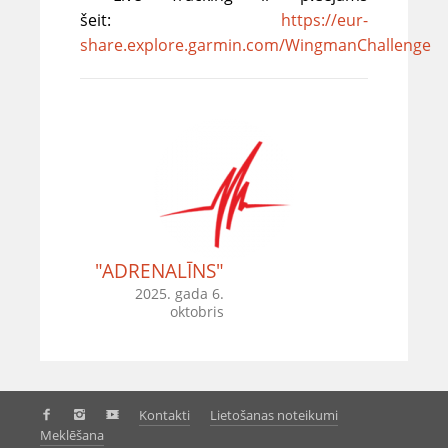
šeit:
https://eur-
share.explore.garmin.com/WingmanChallenge
"ADRENALĪNS"
2025. gada 6.
oktobris
Kontakti
Lietošanas noteikumi
Meklēšana