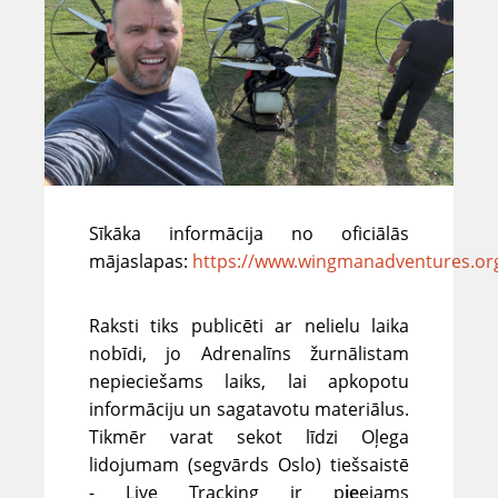
Sīkāka informācija no oficiālās
mājaslapas:
https://www.wingmanadventures.org/
Raksti tiks publicēti ar nelielu laika
nobīdi, jo Adrenalīns žurnālistam
nepieciešams laiks, lai apkopotu
informāciju un sagatavotu materiālus.
Tikmēr varat sekot līdzi Oļega
lidojumam (segvārds
Oslo
) tiešsaistē
-
Live Tracking
ir p
ie
ejams