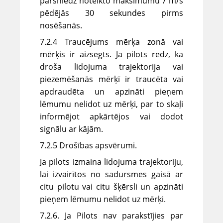
pārsniedz noteikto maksimumu 7 m/s
pēdējās 30 sekundes pirms
nosēšanās.
7.2.4 Traucējums mērķa zonā vai
mērķis ir aizsegts. Ja pilots redz, ka
droša lidojuma trajektorija vai
piezemēšanās mērķī ir traucēta vai
apdraudēta un apzināti pieņem
lēmumu nelidot uz mērķi, par to skaļi
informējot apkārtējos vai dodot
signālu ar kājām.
7.2.5 Drošības apsvērumi.
Ja pilots izmaina lidojuma trajektoriju,
lai izvairītos no sadursmes gaisā ar
citu pilotu vai citu šķērsli un apzināti
pieņem lēmumu nelidot uz mērķi.
7.2.6. Ja Pilots nav parakstījies par