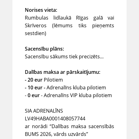
Norises vieta:
Rumbulas lidlaukā Rīgas galā vai
Skrīveros (lēmums tiks pieņemts
sestdien)
Sacensību plāns:
Sacensību sākums tiek precizēts...
Dalības maksa ar pārskaitījumu:
- 20 eur
Pilotiem
- 10 eur -
Adrenalīns kluba pilotiem
-
0 eur
- Adrenalīns VIP kluba pilotiem
SIA ADRENALĪNS
LV49HABA0001408057744
ar norādi “Dalības maksa sacensībās
BUMS 2026, vārds uzvārds”