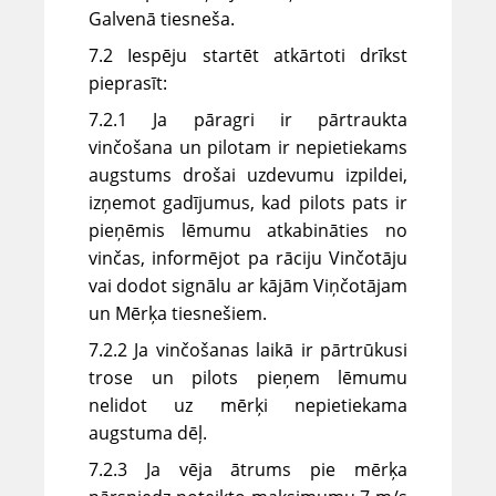
Galvenā tiesneša.
7.2 Iespēju startēt atkārtoti drīkst
pieprasīt:
7.2.1 Ja pāragri ir pārtraukta
vinčošana un pilotam ir nepietiekams
augstums drošai uzdevumu izpildei,
izņemot gadījumus, kad pilots pats ir
pieņēmis lēmumu atkabināties no
vinčas, informējot pa rāciju Vinčotāju
vai dodot signālu ar kājām Viņčotājam
un Mērķa tiesnešiem.
7.2.2 Ja vinčošanas laikā ir pārtrūkusi
trose un pilots pieņem lēmumu
nelidot uz mērķi nepietiekama
augstuma dēļ.
7.2.3 Ja vēja ātrums pie mērķa