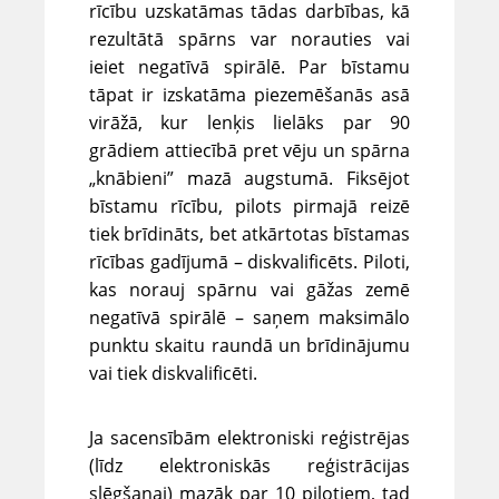
rīcību uzskatāmas tādas darbības, kā
rezultātā spārns var norauties vai
ieiet negatīvā spirālē. Par bīstamu
tāpat ir izskatāma piezemēšanās asā
virāžā, kur lenķis lielāks par 90
grādiem attiecībā pret vēju un spārna
„knābieni” mazā augstumā. Fiksējot
bīstamu rīcību, pilots pirmajā reizē
tiek brīdināts, bet atkārtotas bīstamas
rīcības gadījumā – diskvalificēts. Piloti,
kas norauj spārnu vai gāžas zemē
negatīvā spirālē – saņem maksimālo
punktu skaitu raundā un brīdinājumu
vai tiek diskvalificēti.
Ja sacensībām elektroniski reģistrējas
(līdz elektroniskās reģistrācijas
slēgšanai) mazāk par 10 pilotiem, tad