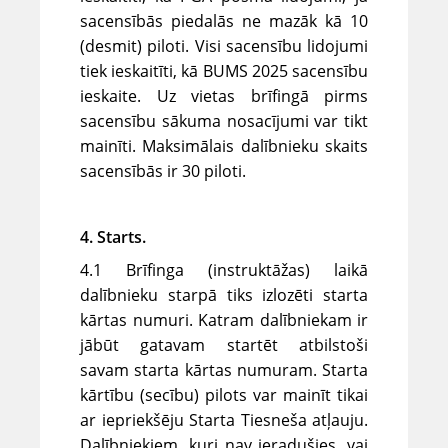
sacensībās piedalās ne mazāk kā 10
(desmit) piloti. Visi sacensību lidojumi
tiek ieskaitīti, kā BUMS 2025 sacensību
ieskaite.
Uz vietas brīfingā pirms
sacensību sākuma nosacījumi var tikt
mainīti.
Maksimālais dalībnieku skaits
sacensībās ir 30 piloti.
4. Starts.
4.1 Brīfinga (instruktāžas) laikā
dalībnieku starpā tiks izlozēti starta
kārtas numuri. Katram dalībniekam ir
jābūt gatavam startēt atbilstoši
savam starta kārtas numuram. Starta
kārtību (secību) pilots var mainīt tikai
ar iepriekšēju Starta Tiesneša atļauju.
Dalībniekiem, kuri nav ieradušies, vai