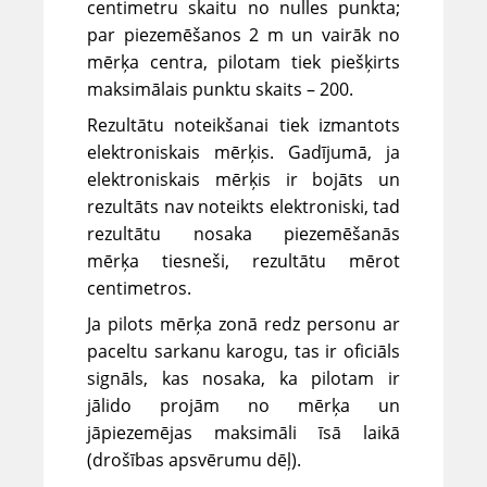
centimetru skaitu no nulles punkta;
par piezemēšanos 2 m un vairāk no
mērķa centra, pilotam tiek piešķirts
maksimālais punktu skaits – 200.
Rezultātu noteikšanai tiek izmantots
elektroniskais mērķis. Gadījumā, ja
elektroniskais mērķis ir bojāts un
rezultāts nav noteikts elektroniski, tad
rezultātu nosaka piezemēšanās
mērķa tiesneši, rezultātu mērot
centimetros.
Ja pilots mērķa zonā redz personu ar
paceltu sarkanu karogu, tas ir oficiāls
signāls, kas nosaka, ka pilotam ir
jālido projām no mērķa un
jāpiezemējas maksimāli īsā laikā
(drošības apsvērumu dēļ).