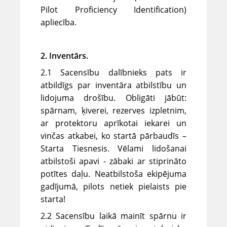
Pilot Proficiency Identification)
apliecība.
2. Inventārs.
2.1 Sacensību dalībnieks pats ir
atbildīgs par inventāra atbilstību un
lidojuma drošību. Obligāti jābūt:
spārnam, ķiverei, rezerves izpletnim,
ar protektoru aprīkotai iekarei un
vinčas atkabei, ko startā pārbaudīs –
Starta Tiesnesis. Vēlami lidošanai
atbilstoši apavi - zābaki ar stiprināto
potītes daļu. Neatbilstoša ekipējuma
gadījumā, pilots netiek pielaists pie
starta!
2.2 Sacensību laikā mainīt spārnu ir