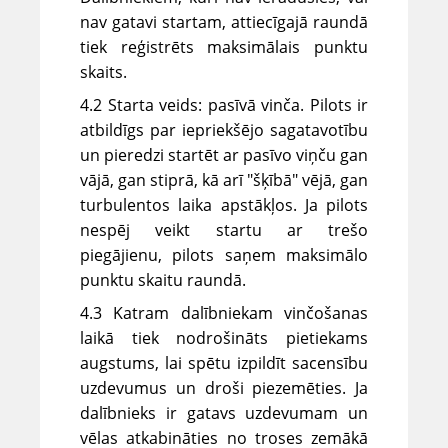
nav gatavi startam, attiecīgajā raundā
tiek reģistrēts maksimālais punktu
skaits.
4.2 Starta veids: pasīvā vinča. Pilots ir
atbildīgs par iepriekšējo sagatavotību
un pieredzi startēt ar pasīvo viņču gan
vājā, gan stiprā, kā arī "šķībā" vējā, gan
turbulentos laika apstākļos. Ja pilots
nespēj veikt startu ar trešo
piegājienu, pilots saņem maksimālo
punktu skaitu raundā.
4.3 Katram dalībniekam vinčošanas
laikā tiek nodrošināts pietiekams
augstums, lai spētu izpildīt sacensību
uzdevumus un droši piezemēties. Ja
dalībnieks ir gatavs uzdevumam un
vēlas atkabināties no troses zemākā