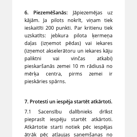
6. Piezemēšanās:
Jāpiezemējas uz
kājām. Ja pilots nokrīt, viņam tiek
ieskaitīti 200 punkti. Par kritienu tiek
uzskatīts: jebkura pilota ķermeņa
daļas (izņemot pēdas) vai iekares
(izņemot akselerātoru un iekares kāju
paliktni vai vinčas atkabi)
pieskaršanās zemei 10 m rādiusā no
mērķa centra, pirms zemei ir
pieskāries spārns.
7. Protesti un iespēja startēt atkārtoti.
7.1 Sacensību dalībnieks drīkst
pieprasīt iespēju startēt atkārtoti.
Atkārtotie starti notiek pēc iespējas
ātrāk pēc atļaujas saņemšanas no