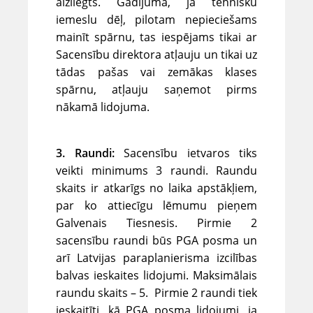
aizliegts. Gadījumā, ja tehnisku
iemeslu dēļ, pilotam nepieciešams
mainīt spārnu, tas iespējams tikai ar
Sacensību direktora atļauju un tikai uz
tādas pašas vai zemākas klases
spārnu, atļauju saņemot pirms
nākamā lidojuma.
3. Raundi:
Sacensību ietvaros tiks
veikti minimums 3 raundi. Raundu
skaits ir atkarīgs no laika apstākļiem,
par ko attiecīgu lēmumu pieņem
Galvenais Tiesnesis. Pirmie 2
sacensību raundi būs PGA posma un
arī Latvijas paraplanierisma izcilības
balvas ieskaites lidojumi. Maksimālais
raundu skaits – 5.
Pirmie 2 raundi tiek
ieskaitīti, kā PGA posma lidojumi, ja