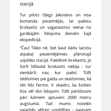
stacijā.
Tur pilots Oļegs Jakovļevs un viņa
komanda piezemējās, lai paēstu
brokastis un sagatavotos vienai no
garākajām lidojuma dienām šajā
ekspedīcijā.
“Čau! Tikko nē, bet kaut kādu laiciņu
atpakaļ piezemējāmies plānotajā
uzpildes stacijā. Paēdīsim brokastis, jo
šorīt lidlaukā brokastis nebija - tur
vienkārši nav, kur paēst. Tūlīt
sēdīsimies pie galda un skatīsimies, kā
tikt līdz Fermo. Ir skaidrs, ka šodien
būs vēl divi lidojumi. Tūlīt pārlidosim
pāri kalniem aptuveni 2000 metru
augstumā. Tad mums noteikti
vajadzēs vēlreiz uzpildīties - pavisam