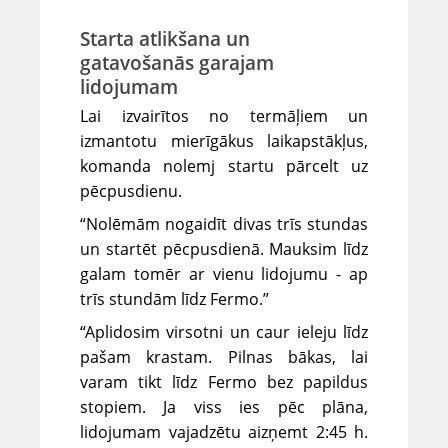
Starta atlikšana un
gatavošanās garajam
lidojumam
Lai izvairītos no termāļiem un
izmantotu mierīgākus laikapstākļus,
komanda nolemj startu pārcelt uz
pēcpusdienu.
“Nolēmām nogaidīt divas trīs stundas
un startēt pēcpusdienā. Mauksim līdz
galam tomēr ar vienu lidojumu - ap
trīs stundām līdz Fermo.”
“Aplidosim virsotni un caur ieleju līdz
pašam krastam. Pilnas bākas, lai
varam tikt līdz Fermo bez papildus
stopiem. Ja viss ies pēc plāna,
lidojumam vajadzētu aizņemt 2:45 h.