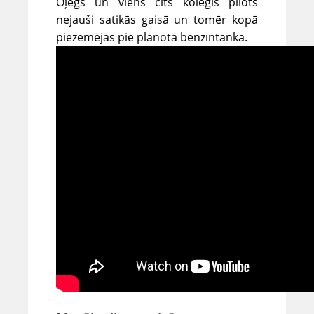
Oļegs un viens cits kolēģis pilots
nejauši satikās gaisā un tomēr kopā
piezemējās pie plānotā benzīntanka.