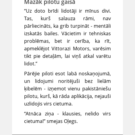
Mazāk pilotu gaisā
“Uz doto brīdi lidotāji ir mīnus divi.
Tas, kurš salauza rāmi, nav
pārliecināts, ka grib turpināt - mentāli
izskatās bailes. Vācietim ir tehniskas
problēmas, bet ir cerība, ka rīt,
apmeklējot Vittorazi Motors, varēsim
tikt pie detaļām, lai viņš atkal varētu
lidot.”
Pārējie piloti esot labā noskaņojumā,
un lidojumi noritējuši bez lielām
ķibelēm - izņemot vienu pakistāniešu
pilotu, kurš, kā rāda aplikācija, nejauši
uzlidojis virs cietuma.
“Atnāca ziņa - klausies, nelido virs
cietuma!” smejas Oļegs.