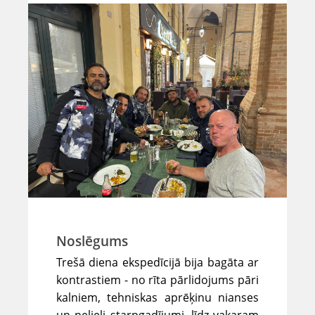
Noslēgums
Trešā diena ekspedīcijā bija bagāta ar
kontrastiem - no rīta pārlidojums pāri
kalniem, tehniskas aprēķinu nianses
un nelieli starpgadījumi, līdz vakaram