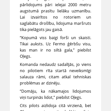
pārlidojums pāri ielejai 2000 metru
augstumā prasītu lielāku uzmanību.
Lai izvairītos no rotoriem un
saglabātu drošību, lidojuma maršruts
tika pielāgots jau gaisā.
“Kopumā viss baigi forši un skaisti.
Tikai auksts. Uz Fermo ģērbšu visu,
kas man ir no siltā gala,” piebilst
Oļegs.
Komanda nedaudz sadalījās, jo viens
no pilotiem rīta startā neveiksmīgi
salauza rāmi, citam atkal tehniskas
problēmas ar dzinēju.
“Domāju, ka nākamajos lidojumos
viņi turpinās lidot,” piebilst Oļegs.
Cits pilots aizlidoja citā virzienā, bet