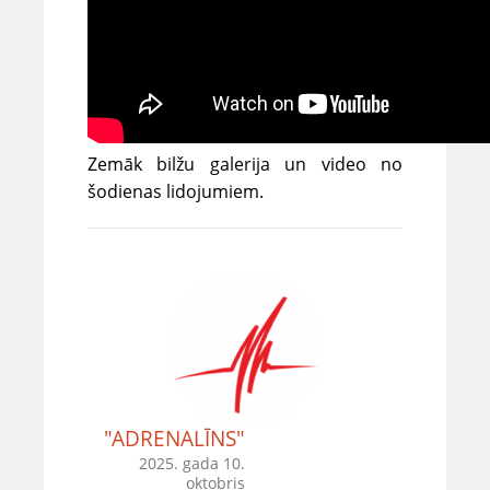
Zemāk bilžu galerija un video no
šodienas lidojumiem.
"ADRENALĪNS"
2025. gada 10.
oktobris