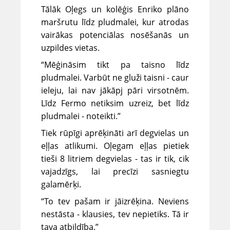
Tālāk Oļegs un kolēģis Enriko plāno
maršrutu līdz pludmalei, kur atrodas
vairākas potenciālas nosēšanās un
uzpildes vietas.
“Mēģināsim tikt pa taisno līdz
pludmalei. Varbūt ne gluži taisni - caur
ieleju, lai nav jākāpj pāri virsotnēm.
Līdz Fermo netiksim uzreiz, bet līdz
pludmalei - noteikti.”
Tiek rūpīgi aprēķināti arī degvielas un
eļļas atlikumi. Oļegam eļļas pietiek
tieši 8 litriem degvielas - tas ir tik, cik
vajadzīgs, lai precīzi sasniegtu
galamērķi.
“To tev pašam ir jāizrēķina. Neviens
nestāsta - klausies, tev nepietiks. Tā ir
tava atbildība.”