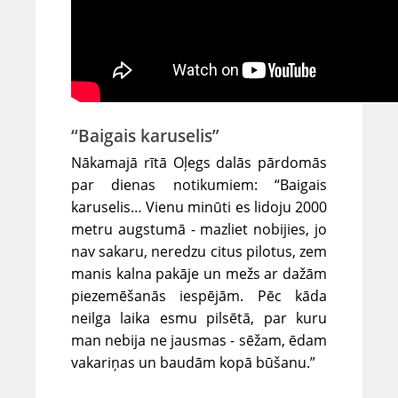
“Baigais karuselis”
Nākamajā rītā Oļegs dalās pārdomās
par dienas notikumiem: “Baigais
karuselis… Vienu minūti es lidoju 2000
metru augstumā - mazliet nobijies, jo
nav sakaru, neredzu citus pilotus, zem
manis kalna pakāje un mežs ar dažām
piezemēšanās iespējām. Pēc kāda
neilga laika esmu pilsētā, par kuru
man nebija ne jausmas - sēžam, ēdam
vakariņas un baudām kopā būšanu.”