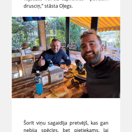
drusciņ,” stāsta Oļegs.
Šorīt viņu sagaidīja pretvējš, kas gan
nebija spēcīgs, bet pietiekams, lai