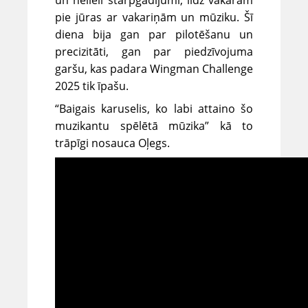
pie jūras ar vakariņām un mūziku. Šī
diena bija gan par pilotēšanu un
precizitāti, gan par piedzīvojuma
garšu, kas padara Wingman Challenge
2025 tik īpašu.
“Baigais karuselis, ko labi attaino šo
muzikantu spēlētā mūzika” kā to
trāpīgi nosauca Oļegs.