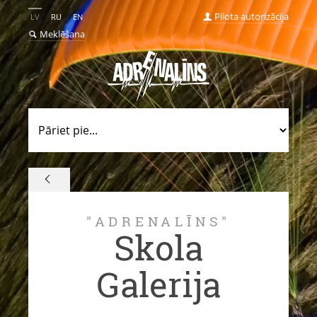
Pilota autorizācija
LV
RU
EN
Meklēšana
"ADRENALĪNS"
Skola
Galerija