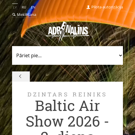
Pilota autorizācija
LV
RU
EN
Meklēšana
DZINTARS REINIKS
Baltic Air
Show 2026 -