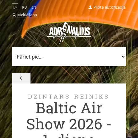
Pilota autorizācija
LV
RU
EN
Meklēšana
DZINTARS REINIKS
Baltic Air
Show 2026 -