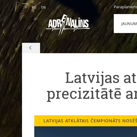
Paraplanieri
LV
RU
EN
JAUNUM
Latvijas 
precizitātē 
LATVIJAS ATKLĀTAIS ČEMPIONĀTS NOSĒ