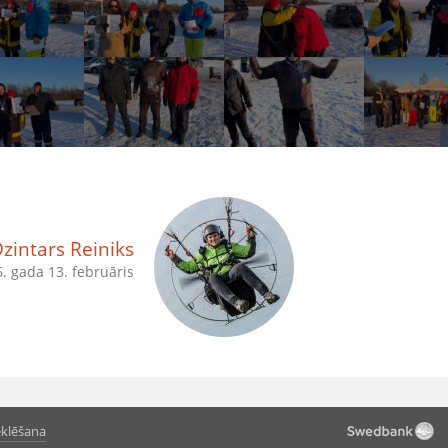
zintars Reiniks
. gada 13. februāris
klēšana