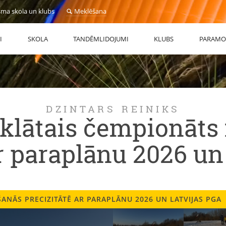
sma skola un klubs
Meklēšana
I
SKOLA
TANDĒMLIDOJUMI
KLUBS
PARAMO
DZINTARS REINIKS
atklātais čempionāts
ar paraplānu 2026 un
ŠANĀS PRECIZITĀTĒ AR PARAPLĀNU 2026 UN LATVIJAS PGA