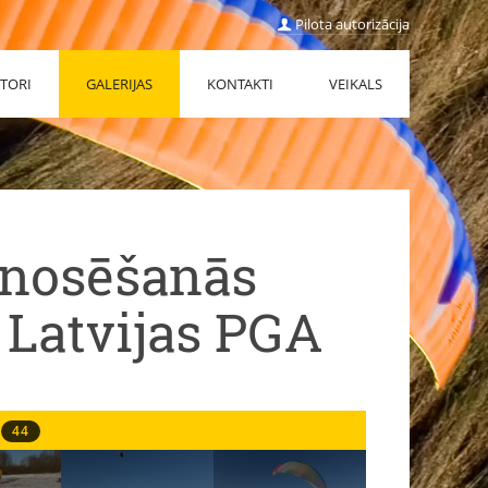
Pilota autorizācija
TORI
GALERIJAS
KONTAKTI
VEIKALS
 nosēšanās
 Latvijas PGA
44