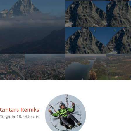
zintars Reiniks
5. gada 18. oktobris