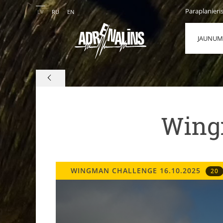
Paraplanieri
LV
RU
EN
JAUNUM
Wingm
WINGMAN CHALLENGE 16.10.2025
20