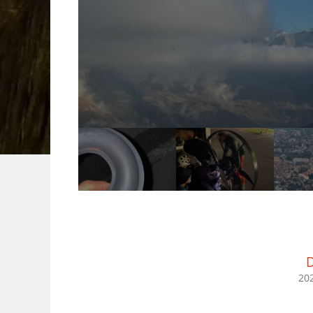
D
202