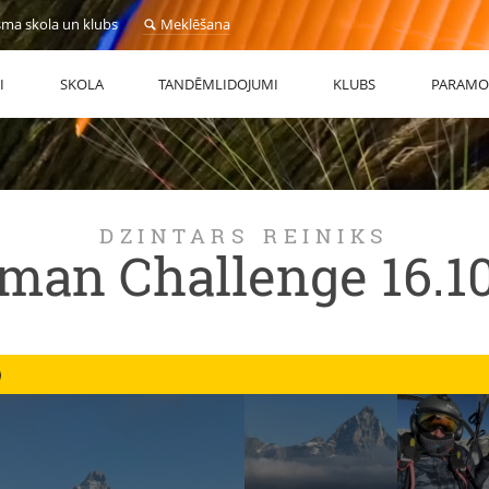
sma skola un klubs
Meklēšana
I
SKOLA
TANDĒMLIDOJUMI
KLUBS
PARAMO
DZINTARS REINIKS
an Challenge 16.1