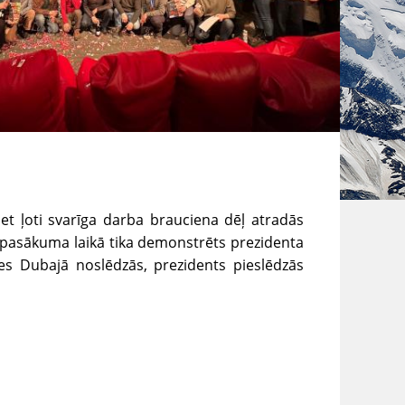
t ļoti svarīga darba brauciena dēļ atradās
 - pasākuma laikā tika demonstrēts prezidenta
ces Dubajā noslēdzās, prezidents pieslēdzās