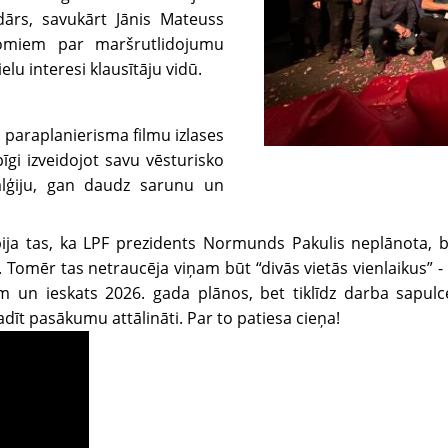
dārs, savukārt Jānis Mateuss
domiem par maršrutlidojumu
lu interesi klausītāju vidū.
o paraplanierisma filmu izlases
gi izveidojot savu vēsturisko
talģiju, gan daudz sarunu un
ja tas, ka LPF prezidents Normunds Pakulis neplānota, be
a. Tomēr tas netraucēja viņam būt “divās vietās vienlaikus”
ēm un ieskats 2026. gada plānos, bet tiklīdz darba sapul
t pasākumu attālināti. Par to patiesa cieņa!