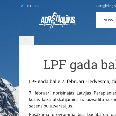
Paragliding 
LV
RU
EN
NEWS
LPF gada ba
LPF gada balle 7. februārī - iedvesma, 
7. februārī norisinājās Latvijas Paraplanie
kuras laikā atskatījāmies uz aizvadīto se
sacensību uzvarētājus.
Pasākuma programma bija bagāta un dau