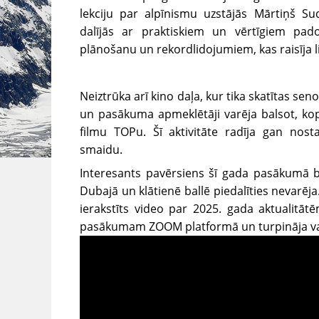
lekciju par alpīnismu uzstājās Mārtiņš Su
dalījās ar praktiskiem un vērtīgiem pa
plānošanu un rekordlidojumiem, kas raisīja lie
Neiztrūka arī kino daļa, kur tika skatītas sen
un pasākuma apmeklētāji varēja balsot, kopī
filmu TOPu. Šī aktivitāte radīja gan nos
smaidu.
Interesants pavērsiens šī gada pasākumā bi
Dubajā un klātienē ballē piedalīties nevarēj
ierakstīts video par 2025. gada aktualitāt
pasākumam ZOOM platformā un turpināja vadī