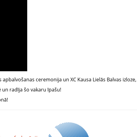
apbalvošanas ceremonija un XC Kausa Lielās Balvas izloze, k
ē un radīja šo vakaru īpašu!
onā!