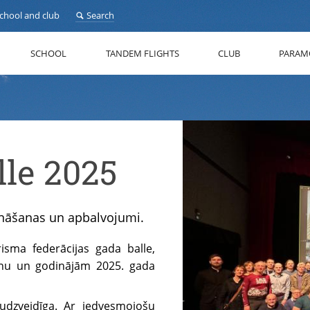
school and club
Search
SCHOOL
TANDEM FLIGHTS
CLUB
PARAM
lle 2025
zināšanas un apbalvojumi.
risma federācijas gada balle,
zonu un godinājām 2025. gada
dzveidīga. Ar iedvesmojošu