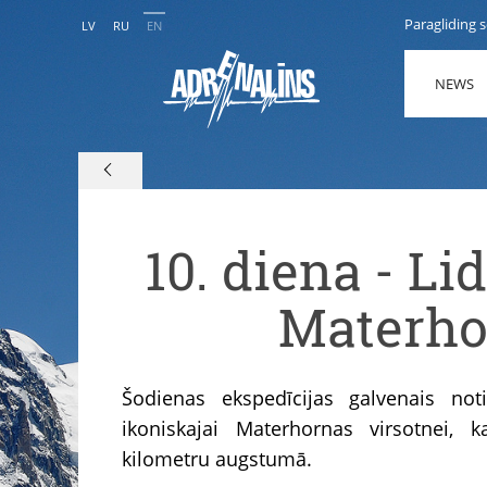
Paragliding 
LV
RU
EN
NEWS
10. diena - L
Materho
Šodienas ekspedīcijas galvenais not
ikoniskajai Materhornas virsotnei, 
kilometru augstumā.