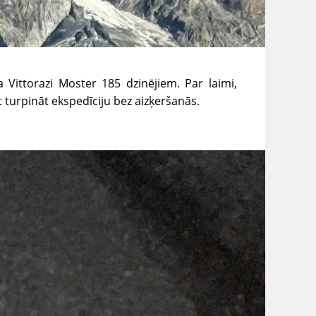
Vittorazi Moster 185 dzinējiem. Par laimi,
t turpināt ekspedīciju bez aizķeršanās.