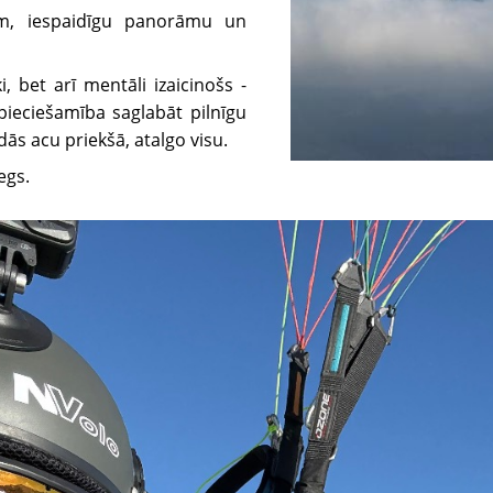
em, iespaidīgu panorāmu un
, bet arī mentāli izaicinošs -
ieciešamība saglabāt pilnīgu
dās acu priekšā, atalgo visu.
ļegs.