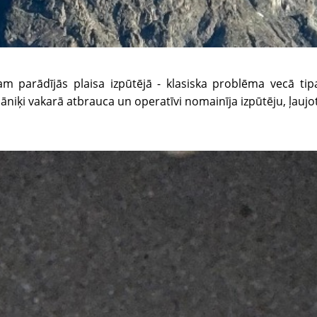
parādījās plaisa izpūtējā - klasiska problēma vecā tipa 
hāniķi vakarā atbrauca un operatīvi nomainīja izpūtēju, ļaujo