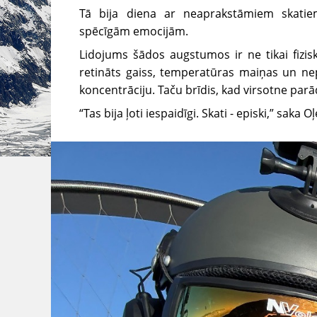
Tā bija diena ar neaprakstāmiem skati
spēcīgām emocijām.
Lidojums šādos augstumos ir ne tikai fiziski
retināts gaiss, temperatūras maiņas un nep
koncentrāciju. Taču brīdis, kad virsotne parā
“Tas bija ļoti iespaidīgi. Skati - episki,” saka O