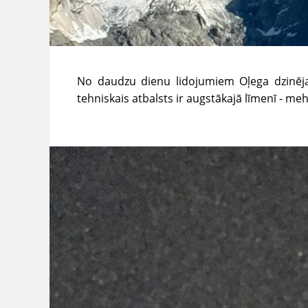
No daudzu dienu lidojumiem Oļega dzinējam 
tehniskais atbalsts ir augstākajā līmenī - me