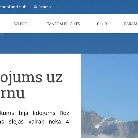
school and club
Search
SCHOOL
TANDEM FLIGHTS
CLUB
PARAM
idojums uz
rnu
ikums bija lidojums līdz
kas slejas vairāk nekā 4