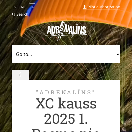
Pilot authorization
LV
RU
EN
Search
"ADRENALĪNS"
XC kauss
2025 1.